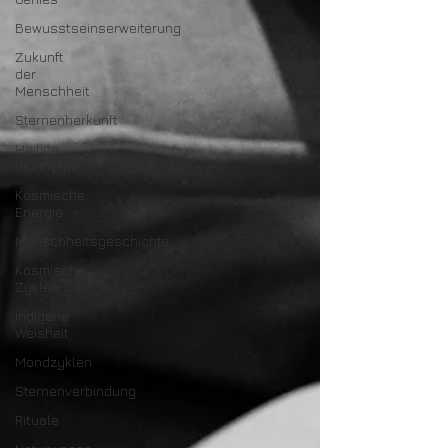
Bewusstseinserweiterung
Zukunft
der
Menschheit
Sternenherkunft
Heilige
Geometrie
Kosmische
Energie
Menschheitsgeschichte
Kosmische
Zyklen
Indigene
Weisheit
Mondzyklen
Sternenverbindung
Rituale