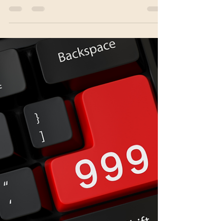
Tief im grünen Herz Bosniens liegt ein Ort, an dem
Wissenschaft und Spiritualität verschmelzen. Die
Bosnischen Pyramiden bilden ein geometrisches
Netz, das der Blume des Lebens gleicht – ein
lebendiges Energiezentrum, das uraltes Wissen,
Heilung und kosmische Ordnung in sich trägt.