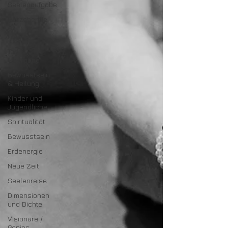
Seelenaufgabe
Herzenergie
&
Frequenzen
Tod &
Übergang
Bewusstsein
& Heilung
Kinder und
Jugendliche
Spiritualität
Bewusstsein
Erdenergie
Neue Zeit
Seelenreise
Dimensionen
und Dichte
Visionäre /
Genies