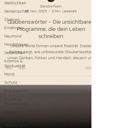
Weiblichkeit
Gemeinschaft
Sandra Klein
19. Nov. 2025
2 Min. Lesezeit
Chakren
Glaubenswörter – Die unsichtbaren
Ernährung
Programme, die dein Leben
Neumond
schreiben
Mondphasen
Unsere Worte formen unsere Realität. Dieser
Gesundheit
Beitrag zeigt, wie unbewusste Glaubenssätze
Kosmos &
unser Denken, Fühlen und Handeln steuern und
Spiritualität
wie du limitierende innere Programme erkennen,
Mond
transformieren und bewusst neue Wirklichkeit
erschaffen kannst.
Schutz
Energiearbeit
Rituale &
Mondenergie
Rituale &
Engelwesen
Heilenergie