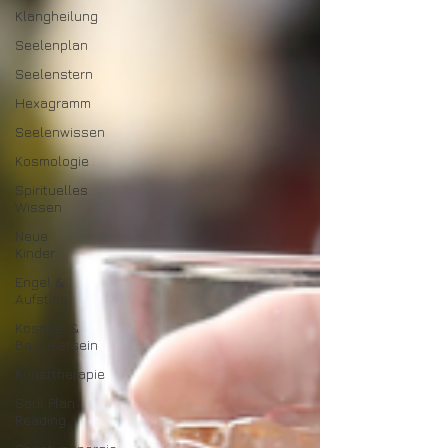
Klangheilung
Seelenplan
Seelenstern
Hexagramm
Seelenwissen
Kosmologie
Spirituelles
Wissen
Neue
Kinder
Engel &
Aufstieg
Kosmos &
Bewusstsein
Kunsttherapie
Soul Plan
Reading