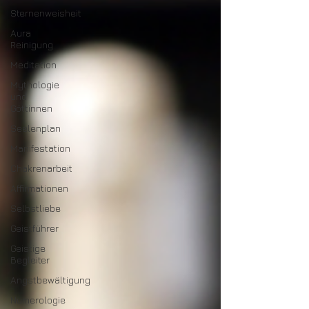
Sternenweisheit
Aura
Reinigung
Meditation
Mythologie
und
Göttinnen
Seelenplan
Manifestation
Chakrenarbeit
Affirmationen
Selbstliebe
Geistführer
Geistige
Begleiter
Angstbewältigung
Numerologie