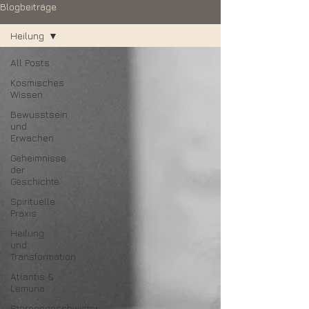
Blogbeiträge
Heilung
All Posts
Kosmisches
Wissen
Bewusstsein
und
Erwachen
Geheimnisse
der
Geschichte
Spirituelle
Praxis
Heilung
und
Transformation
Atlantis &
Lemuria
Sternengeschwister