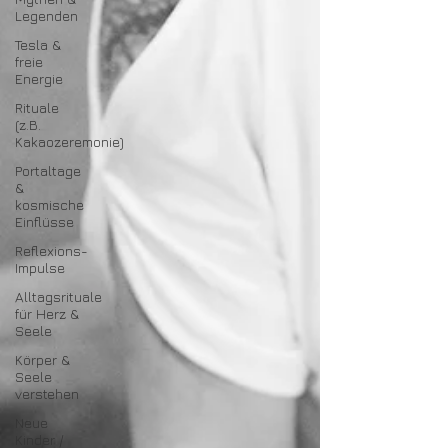
Legenden
Tesla &
freie
Energie
Rituale
(z.B.
Kakaozeremonie)
Portaltage
&
kosmische
Einflüsse
Reflexions-
Impulse
Alltagsrituale
für Herz &
Seele
Körper &
Seele
verstehen
Neue
Kinder /