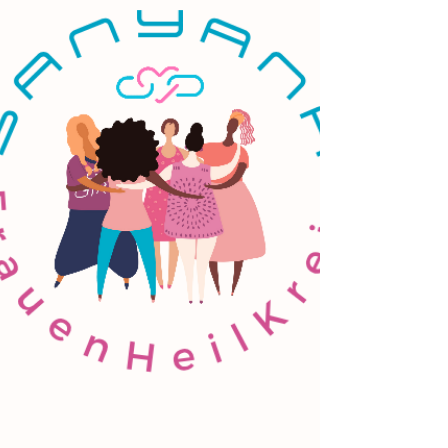
Unterbewusstsein, lösen Blockaden und
aktivieren innere Ressourcen. Entdecke, warum
Kunsttherapie nicht nur für Künstler:innen
geeignet ist und wie kreative Arbeit Körper, Geist
und Seele in Einklang bringt.