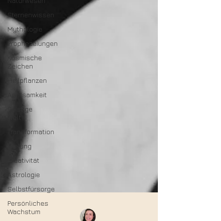
Naturwesen
Sternenwissen
Mythologie
Prophezeiungen
Kosmische
Zeichen
Heilpflanzen
Achtsamkeit
Geistige
Welt
Transformation
Heilung
Kreativität
Astrologie
Selbstfürsorge
Persönliches
Wachstum