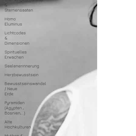
&
Sternensaaten
Homo
Eluminus
Lichtcodes
&
Dimensionen
Spirituelles
Erwachen
Seelenerinnerung
Herzbewusstsein
Bewusstseinswandel
/ Neue
Erde
Pyramiden
(Ägypten ,
Bosnien,...)
Alte
Hochkulturen
Mythen &