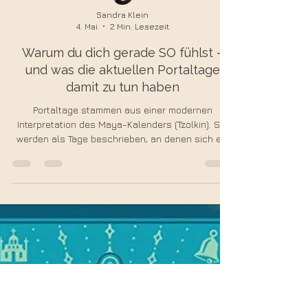
Sandra Klein
4. Mai
2 Min. Lesezeit
Warum du dich gerade SO fühlst –
und was die aktuellen Portaltage
damit zu tun haben
Portaltage stammen aus einer modernen
Interpretation des Maya-Kalenders (Tzolkin). Sie
werden als Tage beschrieben, an denen sich ein
„energetisches Tor“ öffnet und kosmische
Schwingungen intensiver wahrnehmbar sind. Man
sagt: Der „Schleier“ zwischen sichtbarer und
feinstofflicher Welt ist dünner Intuition, Träume