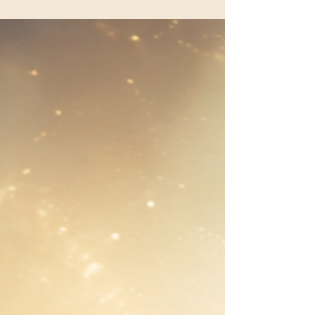
Ruhe. Klarheit. Ordnung. Nicht durch Kontrolle.
Sondern durch Haltung. Oft wirkt in ihnen der
Archetyp des Königs. Der König ist kein
Herrscher im alten Sinne. Er ist keine Machtfigur,
die über andere bestimmt. Und auch kein
Mensch, der sich über andere erhebt. Der König
ist eine seelische Qualität der Verantwortung.
Eine Kraft, die lernt,