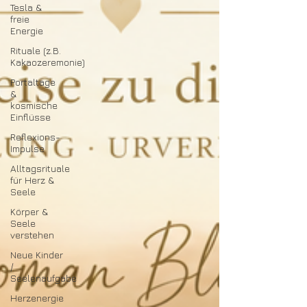
Tesla &
freie
Energie
Rituale (z.B.
Kakaozeremonie)
Portaltage
&
kosmische
Einflüsse
Reflexions-
Impulse
Alltagsrituale
für Herz &
Seele
Körper &
Seele
verstehen
Neue Kinder
/
Seelenaufgabe
Herzenergie