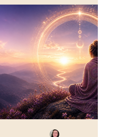
diesen Tag feiern, Geschenke auspacken oder
einfach ein weiteres Jahr zählen, fühlt sich für
mich etwas anderes spürbar an: Ein Übergang.
Ein leiser Moment zwischen dem, was war – und
dem, was beginnt. Denn ein Geburtstag ist kein
zufälliges Datum. Er ist der Moment, in dem deine
Seele entschieden hat, in diese Welt einzutreten.
Zu genau dieser Zeit. Unter genau diesen
Konstellationen. Nicht früher. Nicht später. Dein
Geburtstag is