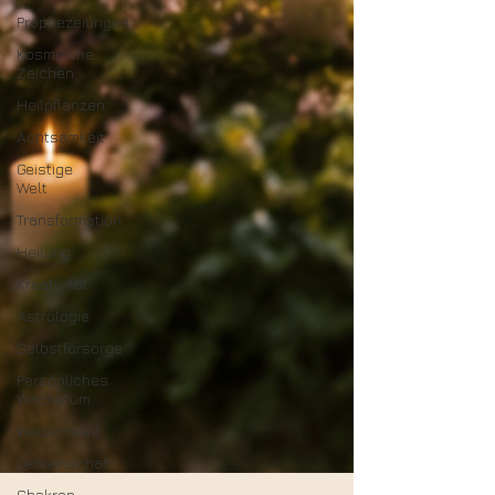
Prophezeiungen
Kosmische
Zeichen
Heilpflanzen
Achtsamkeit
Geistige
Welt
Transformation
Heilung
Kreativität
Astrologie
Selbstfürsorge
Persönliches
Wachstum
Weiblichkeit
Gemeinschaft
Chakren