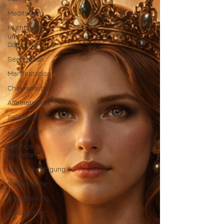
Meditation
Mythologie
und
Göttinnen
Seelenplan
Manifestation
Chakrenarbeit
Affirmationen
Selbstliebe
Geistführer
Geistige
Begleiter
Angstbewältigung
Numerologie
Klangheilung
Seelenplan