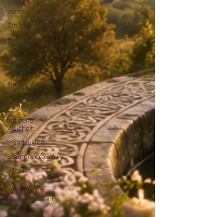
Zukunft der
Menschheit
Sternenherkunft
Heilige
Geometrie
Kosmische
Energie
Menschheitsgeschichte
Kosmische
Zyklen
Indigene
Weisheit
Mondzyklen
Sternenverbindung
Rituale
Naturwesen
Sternenwissen
Mythologie