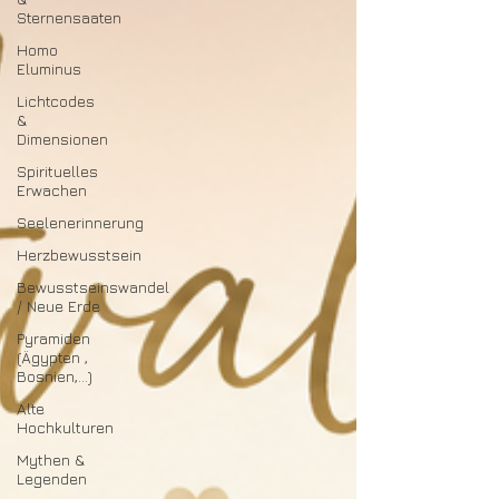
Sternensaaten
Homo
Eluminus
Lichtcodes
&
Dimensionen
Spirituelles
Erwachen
Seelenerinnerung
Herzbewusstsein
Bewusstseinswandel
/ Neue Erde
Pyramiden
(Ägypten ,
Bosnien,...)
Alte
Hochkulturen
Mythen &
Legenden