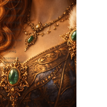
Seelenstern
Hexagramm
Seelenwissen
Kosmologie
Spirituelles
Wissen
Neue Kinder
Engel &
Aufstieg
Kosmos &
Bewusstsein
Kunsttherapie
Soul Plan
Reading
Christusenergie
Göttliches
Bewusstsein