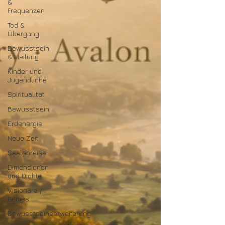
&
Frequenzen
Tod &
Übergang
Bewusstsein
& Heilung
Kinder und
Jugendliche
Spiritualität
Bewusstsein
Erdenergie
Neue Zeit
Seelenreise
Dimensionen
und Dichte
Visionäre /
Genies
Bewusstseinserweiterung