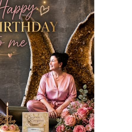
dargestellt werden kann, hat mich etwas darin
unglaublich tief berührt. Nicht nur die Musik. Nicht
nur die Geschichte. Sondern die Energie. Vor allem
durch die Verkörperung seines Neffen hatte ich
stellenweise das Gefühl, dass etwas von jener
besonderen Frequenz spürbar wurde, die Michael
damals in d