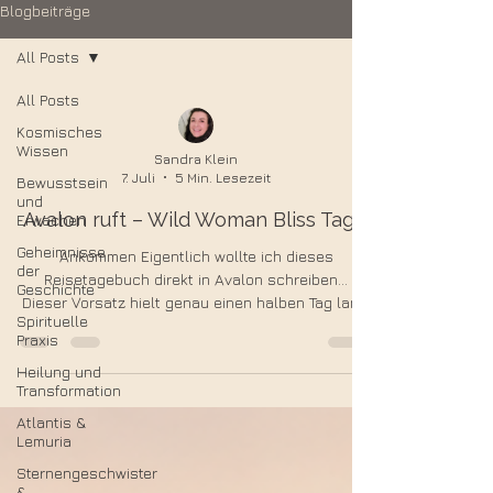
Blogbeiträge
All Posts
All Posts
Kosmisches
Wissen
Sandra Klein
7. Juli
5 Min. Lesezeit
Bewusstsein
und
Avalon ruft – Wild Woman Bliss Tag 1
Erwachen
Geheimnisse
Ankommen Eigentlich wollte ich dieses
der
Reisetagebuch direkt in Avalon schreiben...
Geschichte
Dieser Vorsatz hielt genau einen halben Tag lang.
Spirituelle
Nicht, weil ich keine Zeit hatte. Also doch,
Praxis
irgendwie schon. Aber vor allem, weil ich gemerkt
Heilung und
habe, dass ich die Reise gar nicht ständig durch
Transformation
durch mein Handy erleben wollte. Ich wollte
einfach da sein. Deshalb schreibe ich alles jetzt,
Atlantis &
Lemuria
nachdem ich wieder zu Hause bin. Und ehrlich
gesagt gefällt mir das sogar besser. Mit ein
Sternengeschwister
bisschen Abstand fa
&