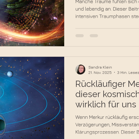
Manche Träume fühlen sich d
und lebendig an. Dieser Beitr
intensiven Traumphasen ste
Übergangsträume innere Wa
und wie du ihre Botschaften
persönlichen Weg nutzen ka
Sandra Klein
21. Nov. 2025
3 Min. Lesez
Rückläufiger M
dieser kosmisc
wirklich für un
Wenn Merkur rückläufig ersch
Verzögerungen, Missverstän
Klärungsprozessen. Dieser Be