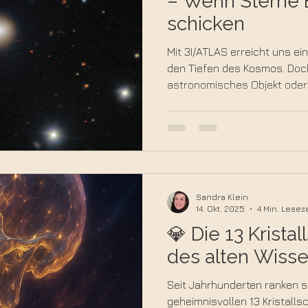
– Wenn Sterne 
schicken
Mit 3I/ATLAS erreicht uns ei
den Tiefen des Kosmos. Doch 
astronomisches Objekt oder 
Dieser Beitrag beleuchtet de
ATLAS aus spiritueller und 
lädt dazu ein, Sterne nicht n
bewusste Übermittler von Ze
zu betrachten.
Sandra Klein
14. Okt. 2025
4 Min. Leseze
💎 Die 13 Krista
des alten Wiss
Seit Jahrhunderten ranken s
geheimnisvollen 13 Kristallsc