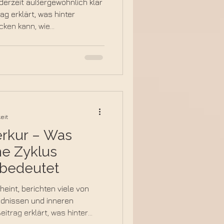
erzeit außergewöhnlich klar
ag erklärt, was hinter
cken kann, wie
ndlungsprozesse spiegeln
 bewusst für deinen
nnst.
eit
erkur – Was
he Zyklus
s bedeutet
eint, berichten viele von
dnissen und inneren
itrag erklärt, was hinter