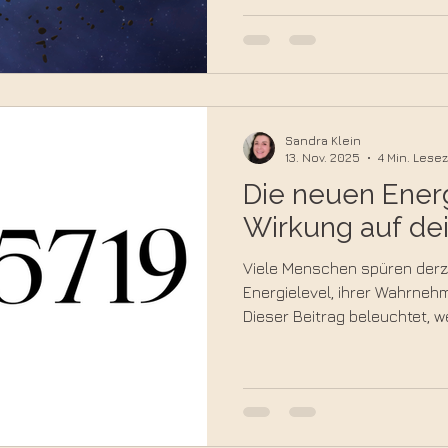
diesem kosmischen Rhythmus
Energie bewusst nutzen kan
weniger Störung als Einladung
Sandra Klein
13. Nov. 2025
4 Min. Lesez
Die neuen Energ
Wirkung auf de
Viele Menschen spüren derz
Energielevel, ihrer Wahrneh
Dieser Beitrag beleuchtet, 
spiritueller Sicht beschriebe
körperlich bemerkbar mache
bewusst und stabil mit die