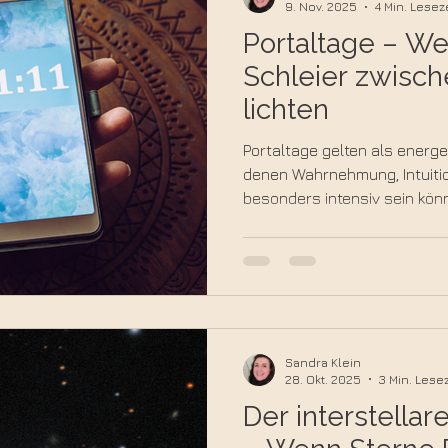
9. Nov. 2025
4 Min. Lesez
Portaltage – We
Schleier zwisc
lichten
Portaltage gelten als energ
denen Wahrnehmung, Intuiti
besonders intensiv sein könn
erfährst du, was Portaltage a
bedeuten, wie du ihre Quali
und warum viele Menschen a
reagieren.
Sandra Klein
28. Okt. 2025
3 Min. Lesez
Der interstella