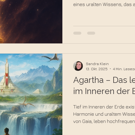
eines uralten Wissens, das 
Sternenreichen stammt. Jede
Frequenz – von Reinheit und 
Transformation und Rückver
Ursprung. Erfahre hier, was w
mystischen Erbe steckt.
Sandra Klein
13. Okt. 2025
4 Min. Lesez
Agartha – Das 
im Inneren der 
Tief im Inneren der Erde exist
Harmonie und uraltem Wissen
von Gaia, leben hochfreque
Gleichgewichts und Nachfahr