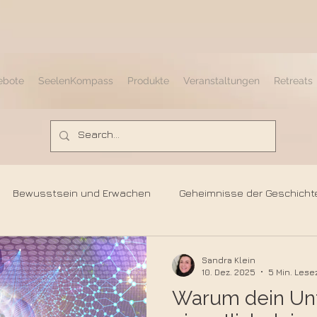
ebote
SeelenKompass
Produkte
Veranstaltungen
Retreats
Bewusstsein und Erwachen
Geheimnisse der Geschicht
Atlantis & Lemuria
Sternengeschwister & Sternensaaten
Sandra Klein
10. Dez. 2025
5 Min. Lese
Warum dein Un
Spirituelles Erwachen
Seelenerinnerung
Herzbewusst