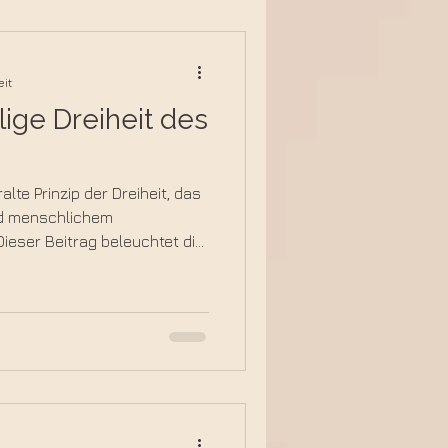
eit
ilige Dreiheit des
alte Prinzip der Dreiheit, das
und menschlichem
ieser Beitrag beleuchtet die
 und Seele als lebendiges
 sich die heilige Dreiheit im
t.