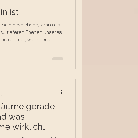
n ist
Mythen & Legenden
tsein bezeichnen, kann aus
g zu tieferen Ebenen unseres
 beleuchtet, wie innere
Reflexions-Impulse
eicherte Erfahrungen
bewusster mit diesen
akt kommst.
e
gendliche
Spiritualität
eit
räume gerade
und was
e wirklich