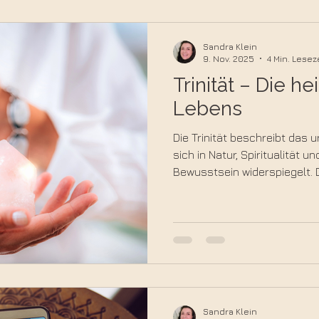
Sandra Klein
9. Nov. 2025
4 Min. Lesez
Trinität – Die he
Lebens
Die Trinität beschreibt das ur
sich in Natur, Spiritualität 
Bewusstsein widerspiegelt. D
Bedeutung von Körper, Geist
Zusammenspiel und zeigt, wie
Alltag bewusst erfahren läss
Sandra Klein