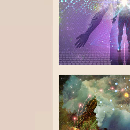
Bewusstseinswandel / Neue Er
Tesla & freie Energie
Ritual
Alltagsrituale für Herz & Seele
Herzenergie & Frequenzen
Bewusstsein
Erdenergie