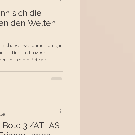
eit
nn sich die
hen den Welten
etische Schwellenmomente, in
on und innere Prozesse
en. In diesem Beitrag
us spiritueller Sicht
tät bewusst nutzen kannst
n diesen Tagen sensibler
eit
re Bote 3I/ATLAS