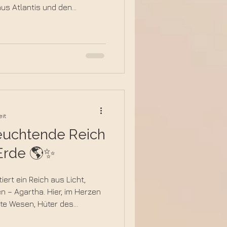
aus Atlantis und den
r Schädel trägt eine eigene
Liebe bis hin zur
bindung mit dem göttlichen
irklich hinter ihrem
eit
leuchtende Reich
Erde 🌎✨
iert ein Reich aus Licht,
 – Agartha. Hier, im Herzen
nte Wesen, Hüter des
en von Lemuria und Atlantis.