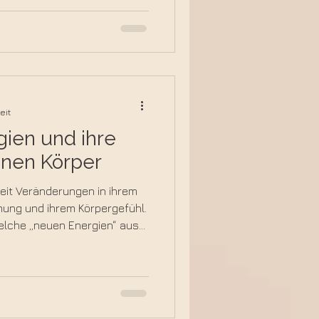
 steckt, wie du seine
nst und warum diese Phase
 zur Reflexion ist.
eit
ien und ihre
inen Körper
eit Veränderungen in ihrem
mung und ihrem Körpergefühl.
welche „neuen Energien“ aus
n werden, wie sie sich
n können und wie du
sen Prozessen umgehst.