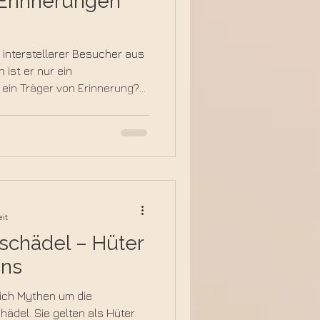
Erinnerungen
n interstellarer Besucher aus
ist er nur ein
ein Träger von Erinnerung?
n interstellaren Boten 3I
kosmischer Perspektive und
ur als Materie, sondern als
it, Ursprung und Erinnerung
it
llschädel – Hüter
ens
ich Mythen um die
hädel. Sie gelten als Hüter