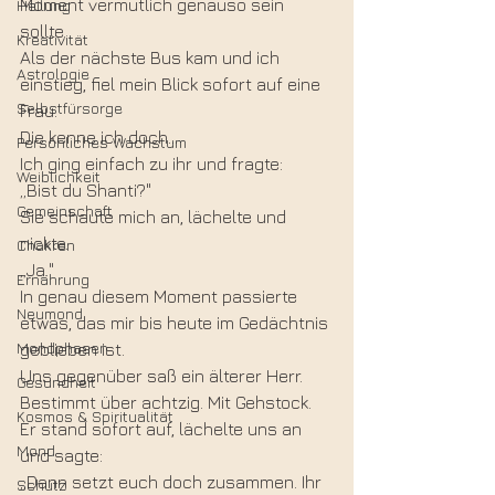
Moment vermutlich genauso sein 
Heilung
sollte.
Kreativität
Als der nächste Bus kam und ich 
Astrologie
einstieg, fiel mein Blick sofort auf eine 
Selbstfürsorge
Frau.
Die kenne ich doch...
Persönliches Wachstum
Ich ging einfach zu ihr und fragte:
Weiblichkeit
„Bist du Shanti?"
Gemeinschaft
Sie schaute mich an, lächelte und 
nickte.
Chakren
„Ja."
Ernährung
In genau diesem Moment passierte 
Neumond
etwas, das mir bis heute im Gedächtnis 
Mondphasen
geblieben ist.
Uns gegenüber saß ein älterer Herr. 
Gesundheit
Bestimmt über achtzig. Mit Gehstock.
Kosmos & Spiritualität
Er stand sofort auf, lächelte uns an 
Mond
und sagte:
„Dann setzt euch doch zusammen. Ihr 
Schutz