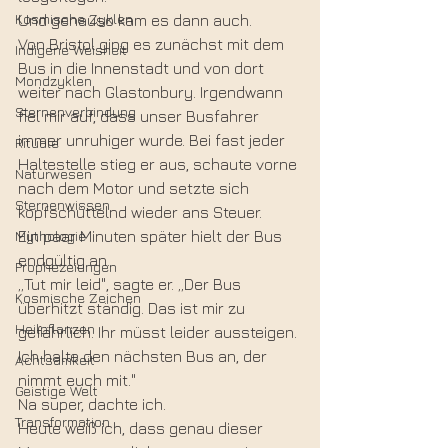
Kosmische Zyklen
Und genauso kam es dann auch.
Von Bristol ging es zunächst mit dem 
Indigene Weisheit
Bus in die Innenstadt und von dort 
Mondzyklen
weiter nach Glastonbury. Irgendwann 
Sternenverbindung
fiel mir auf, dass unser Busfahrer 
immer unruhiger wurde. Bei fast jeder 
Rituale
Haltestelle stieg er aus, schaute vorne 
Naturwesen
nach dem Motor und setzte sich 
Sternenwissen
kopfschüttelnd wieder ans Steuer.
Mythologie
Ein paar Minuten später hielt der Bus 
endgültig an.
Prophezeiungen
„Tut mir leid", sagte er. „Der Bus 
Kosmische Zeichen
überhitzt ständig. Das ist mir zu 
Heilpflanzen
gefährlich. Ihr müsst leider aussteigen. 
Ich halte den nächsten Bus an, der 
Achtsamkeit
nimmt euch mit."
Geistige Welt
Na super, dachte ich.
Transformation
Heute weiß ich, dass genau dieser 