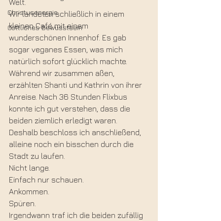
Welt.
Christusenergie
Wir landeten schließlich in einem 
kleinen Café mit einem 
Göttliches Bewusstsein
wunderschönen Innenhof. Es gab 
sogar veganes Essen, was mich 
natürlich sofort glücklich machte. 
Während wir zusammen aßen, 
erzählten Shanti und Kathrin von ihrer 
Anreise. Nach 36 Stunden Flixbus 
konnte ich gut verstehen, dass die 
beiden ziemlich erledigt waren.
Deshalb beschloss ich anschließend, 
alleine noch ein bisschen durch die 
Stadt zu laufen.
Nicht lange.
Einfach nur schauen.
Ankommen.
Spüren.
Irgendwann traf ich die beiden zufällig 