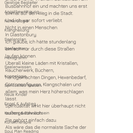
Geistige Begleiter
Busbahnhof ein und machten uns erst 
Angstbewältigung
einmal auf den Weg in die Stadt.
Und ich war sofort verliebt.
Numerologie
Nicht in einen Menschen.
Klangheilung
In Glastonbury.
Seelenplan
Ich glaube, ich hätte stundenlang 
Seelenstern
einfach nur durch diese Straßen 
laufen können.
Hexagramm
Überall kleine Läden mit Kristallen, 
Seelenwissen
Räucherwerk, Büchern, 
Kosmologie
handgemachten Dingen, Hexenbedarf, 
Göttinnenfiguren, Klangschalen und 
Spirituelles Wissen
allem, was mein Herz höherschlagen 
Neue Kinder
lässt.
Engel & Aufstieg
Spiritualität wirkt hier überhaupt nicht 
Kosmos & Bewusstsein
außergewöhnlich.
Sie gehört einfach dazu.
Kunsttherapie
Als wäre das die normalste Sache der 
Soul Plan Reading