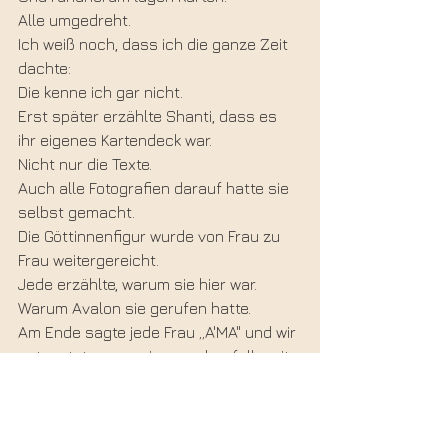
Alle umgedreht.
Ich weiß noch, dass ich die ganze Zeit 
dachte:
Die kenne ich gar nicht.
Erst später erzählte Shanti, dass es 
ihr eigenes Kartendeck war.
Nicht nur die Texte.
Auch alle Fotografien darauf hatte sie 
selbst gemacht.
Die Göttinnenfigur wurde von Frau zu 
Frau weitergereicht.
Jede erzählte, warum sie hier war.
Warum Avalon sie gerufen hatte.
Am Ende sagte jede Frau „A'MA" und wir 
antworteten gemeinsam ebenfalls mit 
„A'MA".
Es war kein großes Spektakel.
Keine aufwendige Zeremonie.