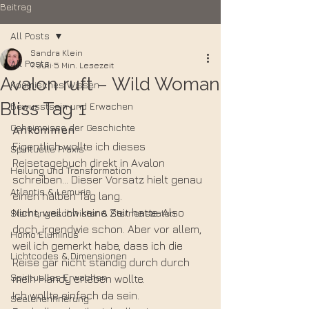
Beitrag
All Posts
Sandra Klein
All Posts
7. Juli
5 Min. Lesezeit
Avalon ruft – Wild Woman
Kosmisches Wissen
Bliss Tag 1
Bewusstsein und Erwachen
Geheimnisse der Geschichte
Ankommen
Eigentlich wollte ich dieses 
Spirituelle Praxis
Reisetagebuch direkt in Avalon 
Heilung und Transformation
schreiben... Dieser Vorsatz hielt genau 
Atlantis & Lemuria
einen halben Tag lang.
Nicht, weil ich keine Zeit hatte. Also 
Sternengeschwister & Sternensaaten
doch, irgendwie schon. Aber vor allem, 
Homo Eluminus
weil ich gemerkt habe, dass ich die 
Lichtcodes & Dimensionen
Reise gar nicht ständig durch durch 
Spirituelles Erwachen
mein Handy erleben wollte. 
Ich wollte einfach da sein.
Seelenerinnerung