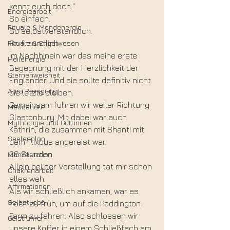
kennt euch doch."
Energiearbeit
So einfach.
Rituale & Mondenergie
So selbstverständlich.
Rituale & Engelwesen
So freundlich.
Im Nachhinein war das meine erste 
Heilenergie
Begegnung mit der Herzlichkeit der 
Sternenweisheit
Engländer. Und sie sollte definitiv nicht 
Aura Reinigung
die letzte bleiben.
Gemeinsam fuhren wir weiter Richtung 
Meditation
Glastonbury. Mit dabei war auch 
Mythologie und Göttinnen
Kathrin, die zusammen mit Shanti mit 
Seelenplan
dem Flixbus angereist war.
36 Stunden.
Manifestation
Allein bei der Vorstellung tat mir schon 
Chakrenarbeit
alles weh.
Affirmationen
Als wir schließlich ankamen, war es 
Selbstliebe
noch zu früh, um auf die Paddington 
Farm zu fahren. Also schlossen wir 
Geistführer
unsere Koffer in einem Schließfach am 