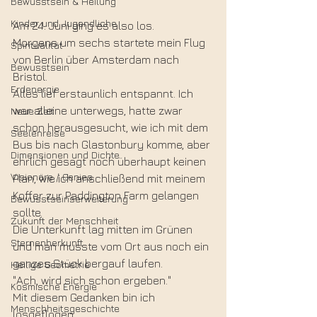
Bewusstsein & Heilung
Kinder und Jugendliche
Am 24. Juni ging es also los.
Morgens um sechs startete mein Flug 
Spiritualität
von Berlin über Amsterdam nach 
Bewusstsein
Bristol.
Erdenergie
Alles lief erstaunlich entspannt. Ich 
war alleine unterwegs, hatte zwar 
Neue Zeit
schon herausgesucht, wie ich mit dem 
Seelenreise
Bus bis nach Glastonbury komme, aber 
Dimensionen und Dichte
ehrlich gesagt noch überhaupt keinen 
Visionäre / Genies
Plan, wie ich anschließend mit meinem 
Koffer zur Paddington Farm gelangen 
Bewusstseinserweiterung
sollte. 
Zukunft der Menschheit
Die Unterkunft lag mitten im Grünen 
Sternenherkunft
und man musste vom Ort aus noch ein 
ganzes Stück bergauf laufen.
Heilige Geometrie
"Ach, wird sich schon ergeben."
Kosmische Energie
Mit diesem Gedanken bin ich 
Menschheitsgeschichte
losgeflogen.