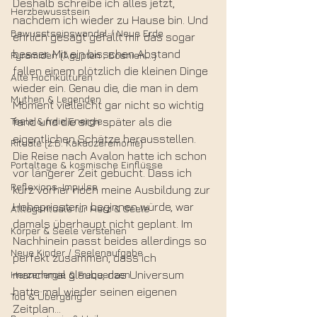
Deshalb schreibe ich alles jetzt, 
Herzbewusstsein
nachdem ich wieder zu Hause bin. Und 
Bewusstseinswandel / Neue Erde
ehrlich gesagt gefällt mir das sogar 
besser. Mit ein bisschen Abstand 
Pyramiden (Ägypten , Bosnien,...)
fallen einem plötzlich die kleinen Dinge 
Alte Hochkulturen
wieder ein. Genau die, die man in dem 
Mythen & Legenden
Moment vielleicht gar nicht so wichtig 
Tesla & freie Energie
fand und die sich später als die 
eigentlichen Schätze herausstellen.
Rituale (z.B. Kakaozeremonie)
Die Reise nach Avalon hatte ich schon 
Portaltage & kosmische Einflüsse
vor längerer Zeit gebucht. Dass ich 
Reflexions-Impulse
kurz vorher noch meine Ausbildung zur 
Hohepriesterin beginnen würde, war 
Alltagsrituale für Herz & Seele
damals überhaupt nicht geplant. Im 
Körper & Seele verstehen
Nachhinein passt beides allerdings so 
Neue Kinder / Seelenaufgabe
perfekt zusammen, dass ich 
Herzenergie & Frequenzen
manchmal glaube, das Universum 
hatte mal wieder seinen eigenen 
Tod & Übergang
Zeitplan... 