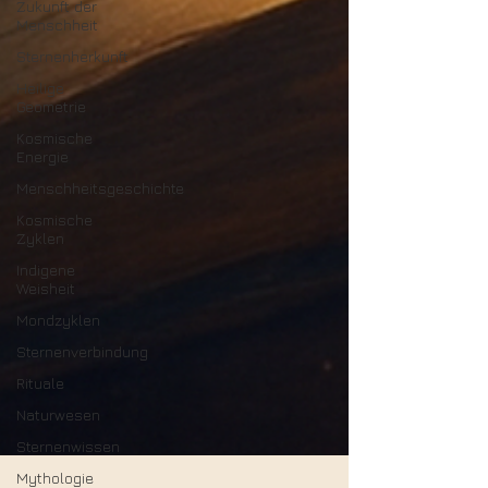
Zukunft der
Menschheit
Sternenherkunft
Heilige
Geometrie
Kosmische
Energie
Menschheitsgeschichte
Kosmische
Zyklen
Indigene
Weisheit
Mondzyklen
Sternenverbindung
Rituale
Naturwesen
Sternenwissen
Mythologie