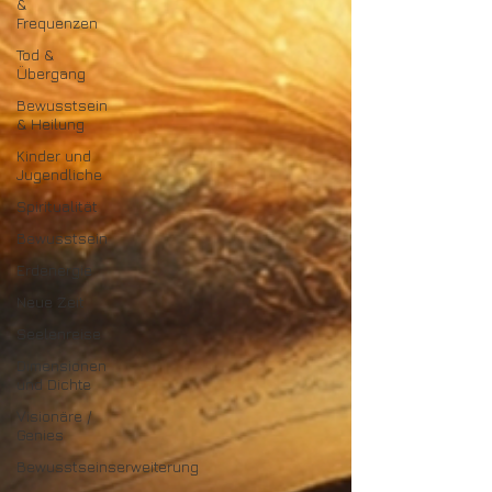
&
Frequenzen
Tod &
Übergang
Bewusstsein
& Heilung
Kinder und
Jugendliche
Spiritualität
Bewusstsein
Erdenergie
Neue Zeit
Seelenreise
Dimensionen
und Dichte
Visionäre /
Genies
Bewusstseinserweiterung