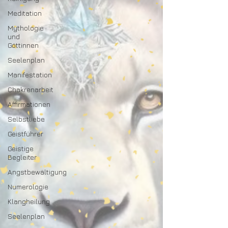
Meditation
Mythologie
und
Göttinnen
Seelenplan
Manifestation
Chakrenarbeit
Affirmationen
Selbstliebe
Geistführer
Geistige
Begleiter
Angstbewältigung
Numerologie
Klangheilung
Seelenplan