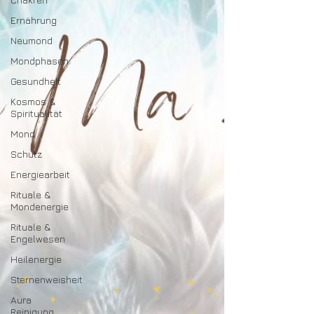
Ernährung
Neumond
Mondphasen
Gesundheit
Kosmos &
Spiritualität
Mond
Schutz
Energiearbeit
Rituale &
Mondenergie
Rituale &
Engelwesen
Heilenergie
Sternenweisheit
Aura
Reinigung