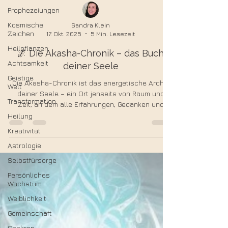
Prophezeiungen
Kosmische
Zeichen
Sandra Klein
Heilpflanzen
17. Okt. 2025
5 Min. Lesezeit
Achtsamkeit
🌌 Die Akasha-Chronik – das Buch
Geistige
deiner Seele
Welt
Die Akasha-Chronik ist das energetische Archiv
Transformation
deiner Seele – ein Ort jenseits von Raum und
Heilung
Zeit, an dem alle Erfahrungen, Gedanken und
Gefühle gespeichert sind. Erfahre, wie du Zugang
Kreativität
zu diesem göttlichen Bewusstseinsfeld findest,
Astrologie
es lesen lernst und die Sprache deiner Seele
Selbstfürsorge
verstehst.
Persönliches
Wachstum
Weiblichkeit
Gemeinschaft
Chakren