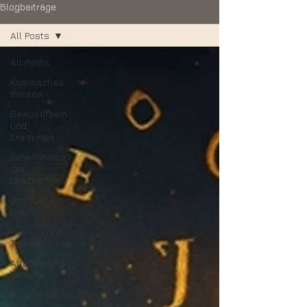
Blogbeiträge
All Posts
All Posts
Kosmisches
Wissen
Bewusstsein
und
Erwachen
Geheimnisse
der
Geschichte
Spirituelle
Praxis
Heilung und
Transformation
Atlantis &
Lemuria
Sternengeschwister
&