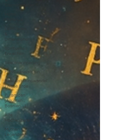
Sternensaaten
Homo
Eluminus
Lichtcodes
&
Dimensionen
Spirituelles
Erwachen
Seelenerinnerung
Herzbewusstsein
Bewusstseinswandel
/ Neue Erde
Pyramiden
(Ägypten ,
Bosnien,...)
Alte
Hochkulturen
Mythen &
Legenden