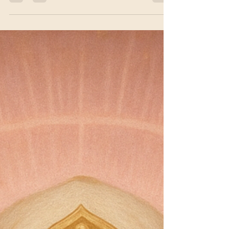
Schwingungsfeld aus Klang, Symbolen und
Bewegung. Sie öffnet das Herz und erinnert dich
an dein göttliches Licht. Erfahre, was
Lichtsprache bedeutet, wie sie wirkt, warum sie
mit alten Sprachen verbunden ist und wie du sie
selbst wahrnehmen kannst – jenseits des
Verstandes, mitten aus dem Herzen heraus.