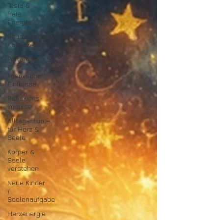
Tesla &
freie
Energie
Rituale (z.B.
Kakaozeremonie)
Portaltage
&
kosmische
Einflüsse
Reflexions-
Impulse
Alltagsrituale
für Herz &
Seele
Körper &
Seele
verstehen
Neue Kinder
/
Seelenaufgabe
Herzenergie