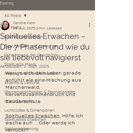
Beitrag
All Posts
Sandra Klein
All Posts
26. Juli 2025
3 Min. Lesezeit
Spirituelles Erwachen –
Kosmisches Wissen
Die 7 Phasen und wie du
Bewusstsein und Erwachen
Geheimnisse der Geschichte
sie liebevoll navigierst
Spirituelle Praxis
Aktualisiert:
2. Sept. 2025
Warum
sich
dein
Leben
gerade
Heilung und Transformation
anfühlt
wie
eine
Mischung
aus
Atlantis & Lemuria
Märchenwald,
Sternengeschwister & Sternensaaten
Nervenzusammenbruch
und
Homo Eluminus
Zauberschule
Lichtcodes & Dimensionen
Spirituelles Erwachen
:
Hilfe,
ich
Spirituelles Erwachen
wache
auf!
…
Oder
werde
ich
Seelenerinnerung
verrückt?