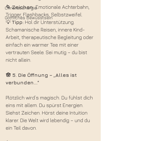
🌀 
Zeichen:
 Emotionale Achterbahn, 
Christusenergie
Trigger, Flashbacks, Selbstzweifel.
Göttliches Bewusstsein
💡 
Tipp:
 Hol dir Unterstützung. 
Schamanische Reisen, innere Kind-
Arbeit, therapeutische Begleitung oder 
einfach ein warmer Tee mit einer 
vertrauten Seele. Sei mutig – du bist 
nicht allein.
🪬 5.
Die
Öffnung
–
„Alles
ist
verbunden…“
Plötzlich wird’s magisch. Du fühlst dich 
eins mit allem. Du spürst Energien. 
Siehst Zeichen. Hörst deine Intuition 
klarer. Die Welt wird lebendig – und du 
ein Teil davon.