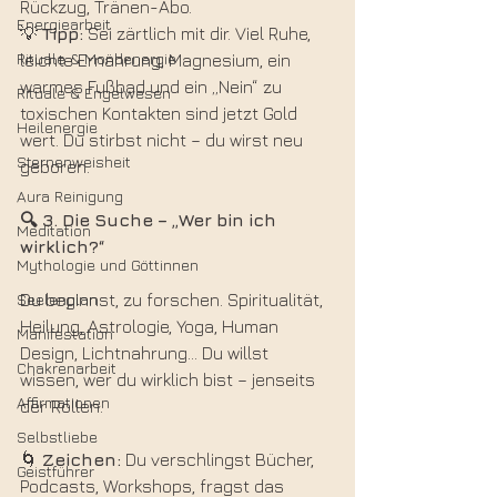
Rückzug, Tränen-Abo.
Energiearbeit
💡 
Tipp:
 Sei zärtlich mit dir. Viel Ruhe, 
Rituale & Mondenergie
leichte Ernährung, Magnesium, ein 
warmes Fußbad und ein „Nein“ zu 
Rituale & Engelwesen
toxischen Kontakten sind jetzt Gold 
Heilenergie
wert. Du stirbst nicht – du wirst neu 
Sternenweisheit
geboren.
Aura Reinigung
🔍 3.
Die
Suche
–
„Wer
bin
ich
Meditation
wirklich?“
Mythologie und Göttinnen
Seelenplan
Du beginnst, zu forschen. Spiritualität, 
Heilung, Astrologie, Yoga, Human 
Manifestation
Design, Lichtnahrung... Du willst 
Chakrenarbeit
wissen, wer du wirklich bist – jenseits 
Affirmationen
der Rollen.
Selbstliebe
🌀 
Zeichen:
 Du verschlingst Bücher, 
Geistführer
Podcasts, Workshops, fragst das 