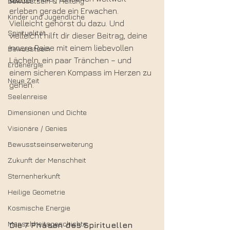
Bewusstsein & Heilung
erleben gerade ein Erwachen. 
Kinder und Jugendliche
Vielleicht gehörst du dazu. Und 
Spiritualität
vielleicht hilft dir dieser Beitrag, deine 
innere Reise mit einem liebevollen 
Bewusstsein
Lächeln, ein paar Tränchen – und 
Erdenergie
einem sicheren Kompass im Herzen zu 
Neue Zeit
gehen.
Seelenreise
Dimensionen und Dichte
Visionäre / Genies
Bewusstseinserweiterung
Zukunft der Menschheit
Sternenherkunft
Heilige Geometrie
Kosmische Energie
Menschheitsgeschichte
Die
7
Phasen
des
Spirituellen