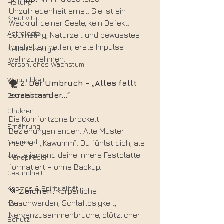
Heilung
Unzufriedenheit ernst. Sie ist ein 
Kreativität
Weckruf deiner Seele, kein Defekt. 
Astrologie
Journaling, Naturzeit und bewusstes 
Innehalten helfen, erste Impulse 
Selbstfürsorge
wahrzunehmen.
Persönliches Wachstum
Weiblichkeit
🌪️ 2.
Der
Umbruch
–
„Alles
fällt
auseinander…“
Gemeinschaft
Chakren
Die Komfortzone bröckelt. 
Ernährung
Beziehungen enden. Alte Muster 
Neumond
machen „Kawumm“. Du fühlst dich, als 
hätte jemand deine innere Festplatte 
Mondphasen
formatiert – ohne Backup.
Gesundheit
Kosmos & Spiritualität
🌀 
Zeichen:
 Körperliche 
Beschwerden, Schlaflosigkeit, 
Mond
Nervenzusammenbrüche, plötzlicher 
Schutz