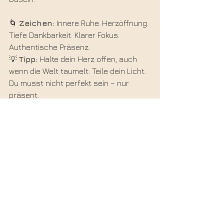
🌀 
Zeichen:
 Innere Ruhe. Herzöffnung. 
Tiefe Dankbarkeit. Klarer Fokus. 
Authentische Präsenz.
💡 
Tipp:
 Halte dein Herz offen, auch 
wenn die Welt taumelt. Teile dein Licht. 
Du musst nicht perfekt sein – nur 
präsent.
🧳 Tools
für
alle
Phasen
–
Dein
Erste-Hilfe-Koffer
fürs
Erwachen
✨ Meditation – besonders Atem- und 
Herzmeditation
✨ Sanfte Bewegung – Yin Yoga, Barfuß 
laufen, freies Tanzen
✨ Journaling – für Selbsterkenntnis 
und Integration