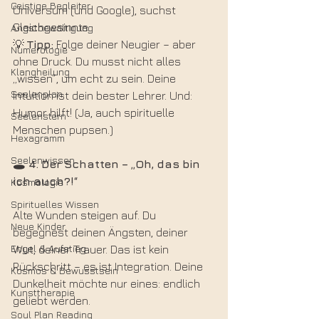
Geistige Begleiter
Universum (und Google), suchst 
Gleichgesinnte.
Angstbewältigung
💡 
Tipp:
 Folge deiner Neugier – aber 
Numerologie
ohne Druck. Du musst nicht alles 
Klangheilung
„wissen“, um echt zu sein. Deine 
Seelenplan
Intuition ist dein bester Lehrer. Und: 
Humor hilft! (Ja, auch spirituelle 
Seelenstern
Menschen pupsen.)
Hexagramm
Seelenwissen
🕳️ 4.
Der
Schatten
–
„Oh,
das
bin
ich
auch?!“
Kosmologie
Spirituelles Wissen
Alte Wunden steigen auf. Du 
Neue Kinder
begegnest deinen Ängsten, deiner 
Engel & Aufstieg
Wut, deiner Trauer. Das ist kein 
Rückschritt – es ist Integration. Deine 
Kosmos & Bewusstsein
Dunkelheit möchte nur eines: endlich 
Kunsttherapie
geliebt werden.
Soul Plan Reading