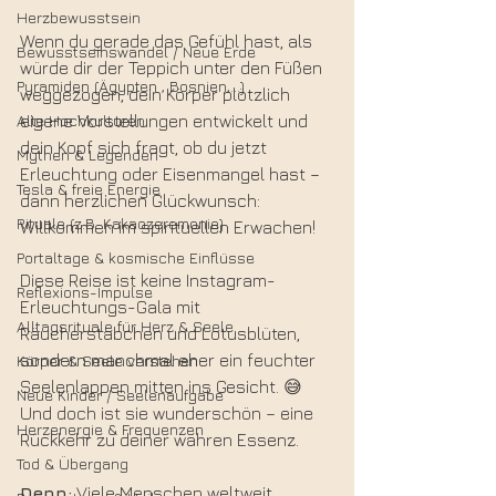
Herzbewusstsein
Wenn du gerade das Gefühl hast, als 
Bewusstseinswandel / Neue Erde
würde dir der Teppich unter den Füßen 
Pyramiden (Ägypten , Bosnien,...)
weggezogen, dein Körper plötzlich 
Alte Hochkulturen
eigene Vorstellungen entwickelt und 
dein Kopf sich fragt, ob du jetzt 
Mythen & Legenden
Erleuchtung oder Eisenmangel hast – 
Tesla & freie Energie
dann herzlichen Glückwunsch: 
Rituale (z.B. Kakaozeremonie)
Willkommen im spirituellen Erwachen!
Portaltage & kosmische Einflüsse
Diese Reise ist keine Instagram-
Reflexions-Impulse
Erleuchtungs-Gala mit 
Alltagsrituale für Herz & Seele
Räucherstäbchen und Lotusblüten, 
sondern manchmal eher ein feuchter 
Körper & Seele verstehen
Seelenlappen mitten ins Gesicht. 😅 
Neue Kinder / Seelenaufgabe
Und doch ist sie wunderschön – eine 
Herzenergie & Frequenzen
Rückkehr zu deiner wahren Essenz.
Tod & Übergang
Denn
:
 Viele Menschen weltweit 