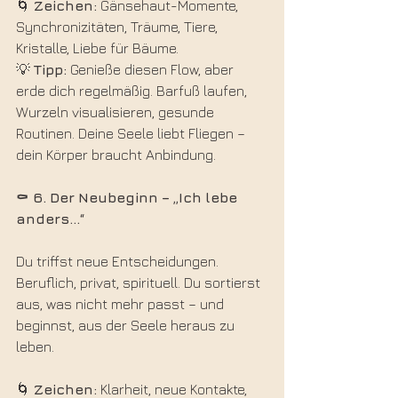
🌀 
Zeichen:
 Gänsehaut-Momente, 
Synchronizitäten, Träume, Tiere, 
Kristalle, Liebe für Bäume.
💡 
Tipp:
 Genieße diesen Flow, aber 
erde dich regelmäßig. Barfuß laufen, 
Wurzeln visualisieren, gesunde 
Routinen. Deine Seele liebt Fliegen – 
dein Körper braucht Anbindung.
⚰️ 6.
Der
Neubeginn
–
„Ich
lebe
anders…“
Du triffst neue Entscheidungen. 
Beruflich, privat, spirituell. Du sortierst 
aus, was nicht mehr passt – und 
beginnst, aus der Seele heraus zu 
leben.
🌀 
Zeichen:
 Klarheit, neue Kontakte, 