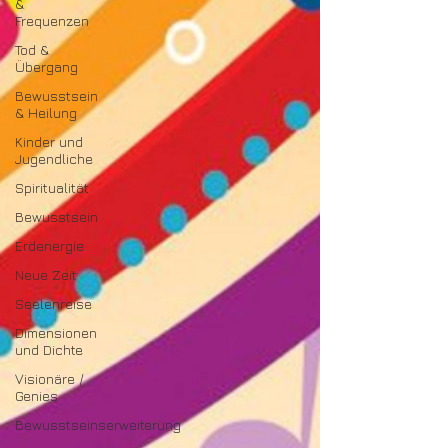
&
Frequenzen
Tod &
Übergang
Bewusstsein
& Heilung
Kinder und
Jugendliche
Spiritualität
Bewusstsein
Erdenergie
Neue Zeit
Seelenreise
Dimensionen
und Dichte
Visionäre /
Genies
Bewusstseinserweiterung