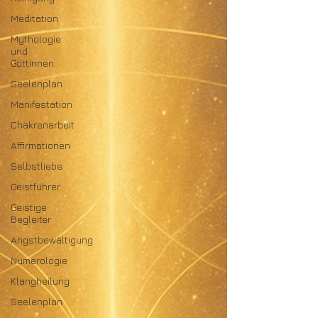
Meditation
Mythologie
und
Göttinnen
Seelenplan
Manifestation
Chakrenarbeit
Affirmationen
Selbstliebe
Geistführer
Geistige
Begleiter
Angstbewältigung
Numerologie
Klangheilung
Seelenplan