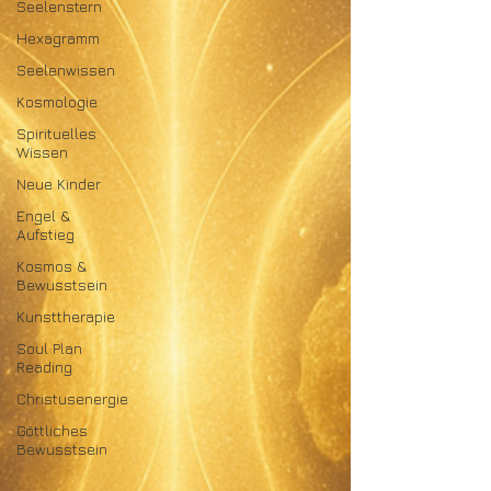
Seelenstern
Hexagramm
Seelenwissen
Kosmologie
Spirituelles
Wissen
Neue Kinder
Engel &
Aufstieg
Kosmos &
Bewusstsein
Kunsttherapie
Soul Plan
Reading
Christusenergie
Göttliches
Bewusstsein