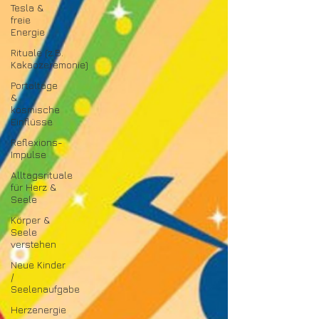
Tesla &
freie
Energie
Rituale (z.B.
Kakaozeremonie)
Portaltage
&
kosmische
Einflüsse
Reflexions-
Impulse
Alltagsrituale
für Herz &
Seele
Körper &
Seele
verstehen
Neue Kinder
/
Seelenaufgabe
Herzenergie