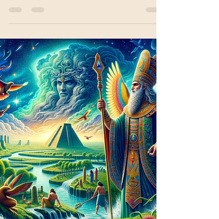
🌌 Die Verbindung zu unseren
Sternengeschwistern
Wir sind nicht allein im Universum – und waren es
auch nie. Sternenvölker wie Plejadier, Arkturianer,
Sirianer, Andromedaner, Yah-Yel und Anunnaki
begleiten uns seit Anbeginn. Die bewusste
Verbindung zu unseren Sternengeschwistern
führt uns zurück zu unserem kosmischen
Ursprung und zeigt, dass wir Teil einer großen
galaktischen Familie sind.