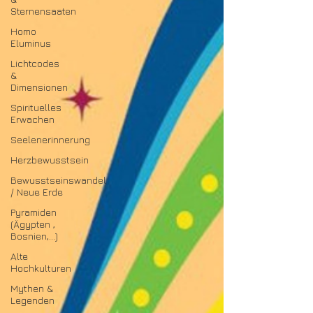
Sternensaaten
Homo
Eluminus
Lichtcodes
&
Dimensionen
Spirituelles
Erwachen
Seelenerinnerung
Herzbewusstsein
Bewusstseinswandel
/ Neue Erde
Pyramiden
(Ägypten ,
Bosnien,...)
Alte
Hochkulturen
Mythen &
Legenden