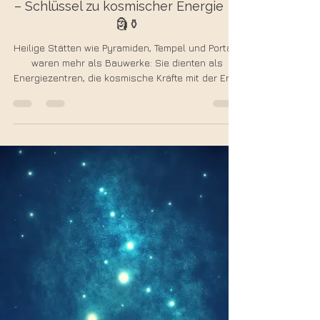
Sandra Klein
19. Aug. 2025
3 Min. Lesezeit
Die Rolle heiliger Stätten und Portale
– Schlüssel zu kosmischer Energie 🛕
🗿⚱️
Heilige Stätten wie Pyramiden, Tempel und Portale
waren mehr als Bauwerke: Sie dienten als
Energiezentren, die kosmische Kräfte mit der Erde
verbanden. Heute entdecken wir ihre wahre
Bedeutung neu – als Schlüssel zum
Bewusstsein, zu freier Energie und zur
Verbindung mit dem Kosmos.