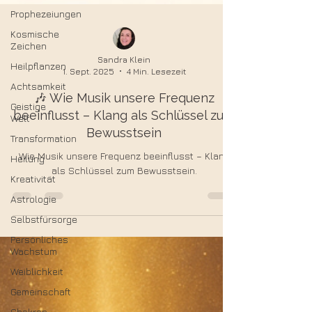
Prophezeiungen
Kosmische
Zeichen
Heilpflanzen
Sandra Klein
Achtsamkeit
1. Sept. 2025
4 Min. Lesezeit
Geistige
🎶 Wie Musik unsere Frequenz
Welt
beeinflusst – Klang als Schlüssel zum
Transformation
Bewusstsein
Heilung
Wie Musik unsere Frequenz beeinflusst – Klang
Kreativität
als Schlüssel zum Bewusstsein.
Astrologie
Selbstfürsorge
Persönliches
Wachstum
Weiblichkeit
Gemeinschaft
Chakren