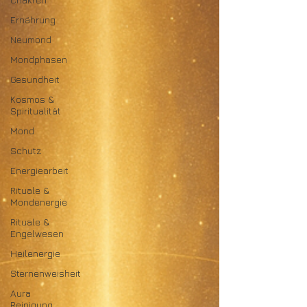
Ernährung
Neumond
Mondphasen
Gesundheit
Kosmos &
Spiritualität
Mond
Schutz
Energiearbeit
Rituale &
Mondenergie
Rituale &
Engelwesen
Heilenergie
Sternenweisheit
Aura
Reinigung