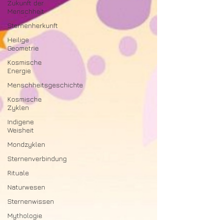
Zukunft der
Menschheit
Sternenherkunft
Heilige
Geometrie
Kosmische
Energie
Menschheitsgeschichte
Kosmische
Zyklen
Indigene
Weisheit
Mondzyklen
Sternenverbindung
Rituale
Naturwesen
Sternenwissen
Mythologie