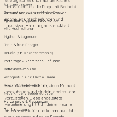
strategisches und nachdenkliches 
Herzbewusstsein
Tier. Sie liebt es, die Dinge mit Bedacht 
Bewusstseinswandel / Neue Erde
anzugehen, während sie sich vor 
schnellen Entscheidungen und 
Pyramiden (Ägypten , Bosnien,...)
impulsiven Handlungen zurückhält.
Alte Hochkulturen
Mythen & Legenden
Tesla & freie Energie
Rituale (z.B. Kakaozeremonie)
Portaltage & kosmische Einflüsse
Reflexions-Impulse
Alltagsrituale für Herz & Seele
Körper & Seele verstehen
Heute lade ich dich ein, einen Moment 
innezuhalten und dir dein ideales Jahr 
Neue Kinder / Seelenaufgabe
vorzustellen. Diese angeleitete 
Herzenergie & Frequenzen
Visualisierung hilft dir, deine Träume 
Tod & Übergang
und Wünsche für das kommende Jahr 
klar zu sehen und deine Energie 