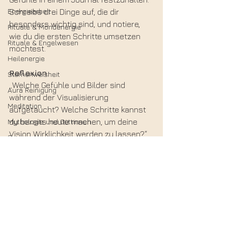
Energiearbeit
Schreibe drei Dinge auf, die dir 
besonders wichtig sind, und notiere, 
Rituale & Mondenergie
wie du die ersten Schritte umsetzen 
Rituale & Engelwesen
möchtest.
Heilenergie
Reflexion:
Sternenweisheit
„Welche Gefühle und Bilder sind 
Aura Reinigung
während der Visualisierung 
Meditation
aufgetaucht? Welche Schritte kannst 
Mythologie und Göttinnen
du bereits heute machen, um deine 
Vision Wirklichkeit werden zu lassen?“
Seelenplan
Transformation
Spiritualität
Energiearbeit
Manifestation
Achtsamkeit
Meditation
spirituelle Praxis
spirituelles Wachstum
innere Klarheit
Chakrenarbeit
Unterbewusstsein
Intuition stärken
Manifestation
Affirmationen
Intention setzen
innere Bilder
Lebensziele
Selbstliebe
mentale Techniken
Erfolg durch Visualisierung
Wunsch erfüllen
Realität erschaffen
Geistführer
Vorstellungskraft
Selbstbewusstsein stärken