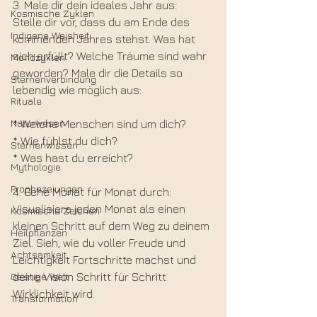
3. Male dir dein ideales Jahr aus:
Kosmische Zyklen
Stelle dir vor, dass du am Ende des 
Indigene Weisheit
kommenden Jahres stehst. Was hat 
sich erfüllt? Welche Träume sind wahr 
Mondzyklen
geworden? Male dir die Details so 
Sternenverbindung
lebendig wie möglich aus:
Rituale
Naturwesen
* Welche Menschen sind um dich?
* Wie fühlst du dich?
Sternenwissen
* Was hast du erreicht?
Mythologie
Prophezeiungen
4. Gehe Monat für Monat durch:
Visualisiere jeden Monat als einen 
Kosmische Zeichen
kleinen Schritt auf dem Weg zu deinem 
Heilpflanzen
Ziel. Sieh, wie du voller Freude und 
Achtsamkeit
Leichtigkeit Fortschritte machst und 
Geistige Welt
deine Vision Schritt für Schritt 
Wirklichkeit wird.
Transformation