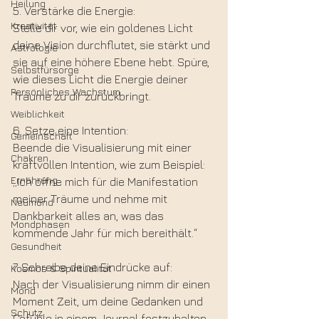
Heilung
5. Verstärke die Energie: 
Kreativität
Stelle dir vor, wie ein goldenes Licht 
deine Vision durchflutet, sie stärkt und 
Astrologie
sie auf eine höhere Ebene hebt. Spüre, 
Selbstfürsorge
wie dieses Licht die Energie deiner 
Persönliches Wachstum
Träume zu dir zurückbringt.
Weiblichkeit
6. Setze eine Intention: 
Gemeinschaft
Beende die Visualisierung mit einer 
Chakren
kraftvollen Intention, wie zum Beispiel:
Ernährung
„Ich öffne mich für die Manifestation 
meiner Träume und nehme mit 
Neumond
Dankbarkeit alles an, was das 
Mondphasen
kommende Jahr für mich bereithält.“
Gesundheit
7. Schreibe deine Eindrücke auf:
Kosmos & Spiritualität
Nach der Visualisierung nimm dir einen 
Mond
Moment Zeit, um deine Gedanken und 
Schutz
Gefühle in einem Journal festzuhalten. 