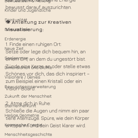
Bewusstsein & Heilung
bewusst darauf auszurichten.
Kinder und Jugendliche
Spiritualität
👁️ 
Anleitung
zur
Kreativen
Bewusstsein
Visualisierung:
Erdenergie
1. Finde einen ruhigen Ort: 
Neue Zeit
Setze oder lege dich bequem hin, an 
Seelenreise
einem Ort, an dem du ungestört bist. 
Zünde eine Kerze an oder stelle etwas 
Dimensionen und Dichte
Schönes vor dich, das dich inspiriert – 
Visionäre / Genies
zum Beispiel einen Kristall oder ein 
Bewusstseinserweiterung
Vision-Board.
Zukunft der Menschheit
2. Atme dich in Ruhe: 
Sternenherkunft
Schließe die Augen und nimm ein paar 
Heilige Geometrie
tiefe Atemzüge. Spüre, wie dein Körper 
Kosmische Energie
entspannt und dein Geist klarer wird.
Menschheitsgeschichte