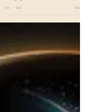
Mitgefühls und des Rosenstrahls 🌹
Lady Nada, die Hüterin des rosa Strahls, gilt als
Meisterin des Mitgefühls und der
bedingungslosen Liebe. Sie öffnet das Herz, heilt
alte Verletzungen und begleitet uns in Zeiten der
Transformation. Erfahre hier mehr über ihre
Energie, Symbole und wie du dich mit ihr
verbinden kannst.