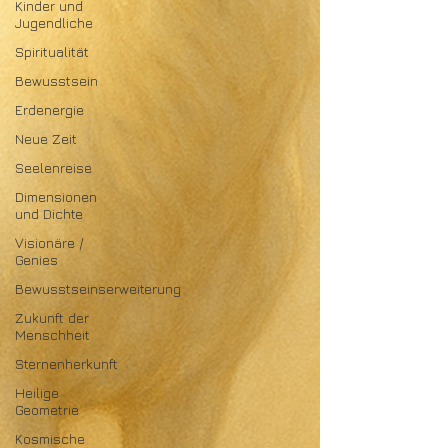
Kinder und
Jugendliche
Spiritualität
Bewusstsein
Erdenergie
Neue Zeit
Seelenreise
Dimensionen
und Dichte
Visionäre /
Genies
Bewusstseinserweiterung
Zukunft der
Menschheit
Sternenherkunft
Heilige
Geometrie
Kosmische