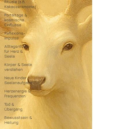
Rituale (z.B.
Kakaozeremonie)
Portaltage &
kosmische
Einflüsse
Reflexions-
Impulse
Alltagsrituale
für Herz &
Seele
Körper & Seele
verstehen
Neue Kinder /
Seelenaufgabe
Herzenergie &
Frequenzen
Tod &
Übergang
Bewusstsein &
Heilung