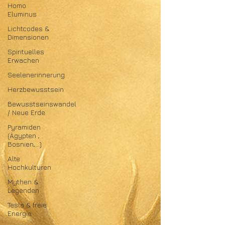
Homo
Eluminus
Lichtcodes &
Dimensionen
Spirituelles
Erwachen
Seelenerinnerung
Herzbewusstsein
Bewusstseinswandel
/ Neue Erde
Pyramiden
(Ägypten ,
Bosnien,...)
Alte
Hochkulturen
Mythen &
Legenden
Tesla & freie
Energie