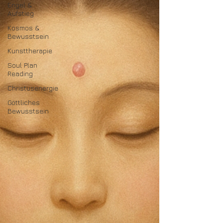
Engel &
Aufstieg
Kosmos &
Bewusstsein
Kunsttherapie
Soul Plan
Reading
Christusenergie
Göttliches
Bewusstsein