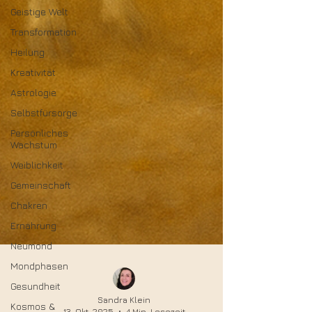
Geistige Welt
Transformation
Heilung
Kreativität
Astrologie
Selbstfürsorge
Persönliches
Wachstum
Weiblichkeit
Gemeinschaft
Chakren
Ernährung
Neumond
Mondphasen
Gesundheit
Kosmos &