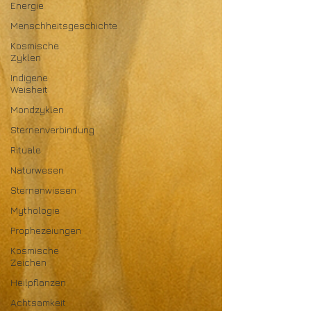
Energie
Menschheitsgeschichte
Kosmische
Zyklen
Indigene
Weisheit
Mondzyklen
Sternenverbindung
Rituale
Naturwesen
Sternenwissen
Mythologie
Prophezeiungen
Kosmische
Zeichen
Heilpflanzen
Achtsamkeit