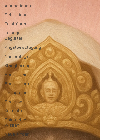
Affirmationen
Selbstliebe
Geistführer
Geistige
Begleiter
Angstbewältigung
Numerologie
Klangheilung
Seelenplan
Seelenstern
Hexagramm
Seelenwissen
Kosmologie
Spirituelles
Wissen
Neue Kinder