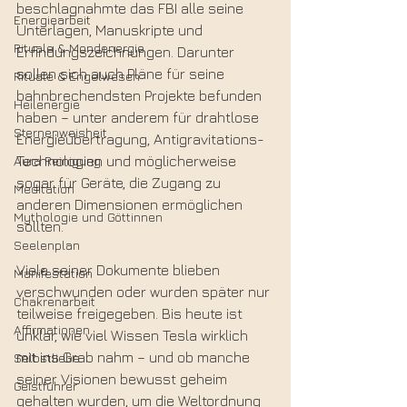
beschlagnahmte das FBI alle seine 
Energiearbeit
Unterlagen, Manuskripte und 
Rituale & Mondenergie
Erfindungszeichnungen. Darunter 
sollen sich auch Pläne für seine 
Rituale & Engelwesen
bahnbrechendsten Projekte befunden 
Heilenergie
haben – unter anderem für drahtlose 
Sternenweisheit
Energieübertragung, Antigravitations-
Aura Reinigung
Technologien und möglicherweise 
sogar für Geräte, die Zugang zu 
Meditation
anderen Dimensionen ermöglichen 
Mythologie und Göttinnen
sollten.
Seelenplan
Viele seiner Dokumente blieben 
Manifestation
verschwunden oder wurden später nur 
Chakrenarbeit
teilweise freigegeben. Bis heute ist 
Affirmationen
unklar, wie viel Wissen Tesla wirklich 
mit ins Grab nahm – und ob manche 
Selbstliebe
seiner Visionen bewusst geheim 
Geistführer
gehalten wurden, um die Weltordnung 