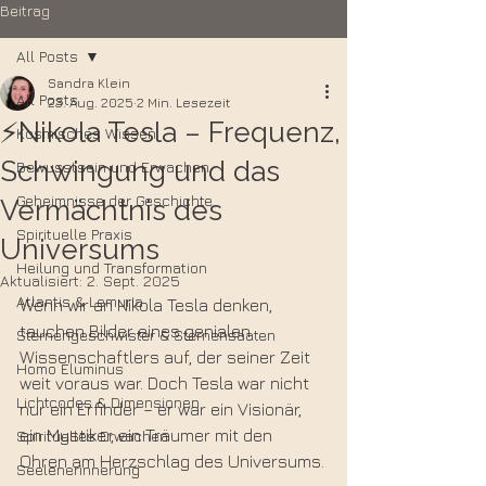
Beitrag
All Posts
Sandra Klein
All Posts
23. Aug. 2025
2 Min. Lesezeit
⚡Nikola Tesla – Frequenz,
Kosmisches Wissen
Schwingung und das
Bewusstsein und Erwachen
Geheimnisse der Geschichte
Vermächtnis des
Spirituelle Praxis
Universums
Heilung und Transformation
Aktualisiert:
2. Sept. 2025
Atlantis & Lemuria
Wenn wir an Nikola Tesla denken, 
tauchen Bilder eines genialen 
Sternengeschwister & Sternensaaten
Wissenschaftlers auf, der seiner Zeit 
Homo Eluminus
weit voraus war. Doch Tesla war nicht 
Lichtcodes & Dimensionen
nur ein Erfinder – er war ein Visionär, 
ein Mystiker, ein Träumer mit den 
Spirituelles Erwachen
Ohren am Herzschlag des Universums.
Seelenerinnerung