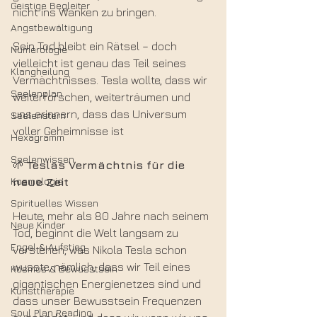
Geistige Begleiter
nicht ins Wanken zu bringen.
Angstbewältigung
Sein Tod bleibt ein Rätsel – doch 
Numerologie
vielleicht ist genau das Teil seines 
Klangheilung
Vermächtnisses. Tesla wollte, dass wir 
Seelenplan
weiterforschen, weiterträumen und 
uns erinnern, dass das Universum 
Seelenstern
voller Geheimnisse ist
Hexagramm
Seelenwissen
🌱 
Teslas Vermächtnis für
die 
Kosmologie
neue Zeit
Spirituelles Wissen
Heute, mehr als 80 Jahre nach seinem 
Neue Kinder
Tod, beginnt die Welt langsam zu 
Engel & Aufstieg
verstehen, was Nikola Tesla schon 
wusste, nämlich, dass wir Teil eines 
Kosmos & Bewusstsein
gigantischen Energienetzes sind und 
Kunsttherapie
dass unser Bewusstsein Frequenzen 
Soul Plan Reading