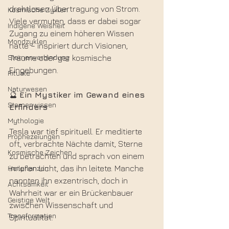
drahtlosen Übertragung von Strom. 
Kosmische Zyklen
Viele vermuten, dass er dabei sogar 
Indigene Weisheit
Zugang zu einem höheren Wissen 
Mondzyklen
hatte – inspiriert durch Visionen, 
Sternenverbindung
Träume oder gar kosmische 
Eingebungen.
Rituale
Naturwesen
🔮 
Ein Mystiker im Gewand eines 
Sternenwissen
Erfinders
Mythologie
Tesla war tief spirituell. Er meditierte 
Prophezeiungen
oft, verbrachte Nächte damit, Sterne 
Kosmische Zeichen
zu betrachten und sprach von einem 
Heilpflanzen
inneren Licht, das ihn leitete. Manche 
nannten ihn exzentrisch, doch in 
Achtsamkeit
Wahrheit war er ein Brückenbauer 
Geistige Welt
zwischen Wissenschaft und 
Transformation
Spiritualität.