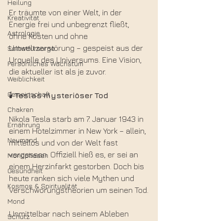
Heilung
Er träumte von einer Welt, in der 
Kreativität
Energie frei und unbegrenzt fließt, 
Astrologie
ohne Kosten und ohne 
Umweltzerstörung – gespeist aus der 
Selbstfürsorge
Urquelle des Universums. Eine Vision, 
Persönliches Wachstum
die aktueller ist als je zuvor.
Weiblichkeit
Gemeinschaft
🕯️ 
Teslas
mysteriöser
Tod
Chakren
Nikola Tesla starb am 7. Januar 1943 in 
Ernährung
einem Hotelzimmer in New York – allein, 
Neumond
mittellos und von der Welt fast 
vergessen. Offiziell hieß es, er sei an 
Mondphasen
einem Herzinfarkt gestorben. Doch bis 
Gesundheit
heute ranken sich viele Mythen und 
Kosmos & Spiritualität
Verschwörungstheorien um seinen Tod.
Mond
Unmittelbar nach seinem Ableben 
Schutz