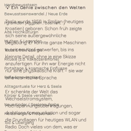
Herzbewusstsein
💡 
Ein Genie zwischen den Welten
Bewusstseinswandel / Neue Erde
Tesla wurde 1856 in Smiljan (heutiges 
Pyramiden (Ägypten , Bosnien,...)
Kroatien) geboren. Schon früh zeigte 
Alte Hochkulturen
sich seine außergewöhnliche 
Mythen & Legenden
Begabung: Er konnte ganze Maschinen 
in seinem Kopf entwerfen, bis ins 
Tesla & freie Energie
kleinste Detail, ohne je eine Skizze 
Rituale (z.B. Kakaozeremonie)
anzufertigen. Für ihn war Energie nicht 
Portaltage & kosmische Einflüsse
nur eine physikalische Kraft – sie war 
Reflexions-Impulse
eine kosmische Sprache.
Alltagsrituale für Herz & Seele
Er schenkte der Welt das 
Körper & Seele verstehen
Wechselstromsystem, 
Neue Kinder / Seelenaufgabe
Hochspannungsübertragungen, 
drahtlose Kommunikation und sogar 
Herzenergie & Frequenzen
die Grundlagen für heutiges WLAN und 
Tod & Übergang
Radio. Doch vieles von dem, was er 