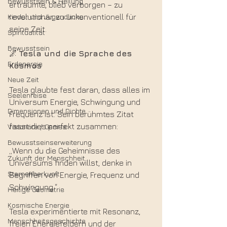
Bewusstsein & Heilung
erträumte, blieb verborgen – zu 
Kinder und Jugendliche
revolutionär, zu unkonventionell für 
seine Zeit.
Spiritualität
Bewusstsein
🌌 
Tesla und die Sprache
des 
Erdenergie
Kosmos
Neue Zeit
Tesla glaubte fest daran, dass alles im 
Seelenreise
Universum Energie, Schwingung und 
Dimensionen und Dichte
Frequenz ist. Sein berühmtes Zitat 
fasst dies perfekt zusammen:
Visionäre / Genies
Bewusstseinserweiterung
„Wenn du die Geheimnisse des 
Zukunft der Menschheit
Universums finden willst, denke in 
Sternenherkunft
Begriffen von Energie, Frequenz und 
Schwingung.“
Heilige Geometrie
Kosmische Energie
Tesla experimentierte mit Resonanz, 
Menschheitsgeschichte
freien Energiefeldern und der 