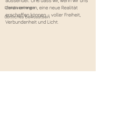
aussendet. Und dass wir, wenn wir uns 
Christusenergie
daran erinnern, eine neue Realität 
erschaffen können – voller Freiheit, 
Göttliches Bewusstsein
Verbundenheit und Licht.