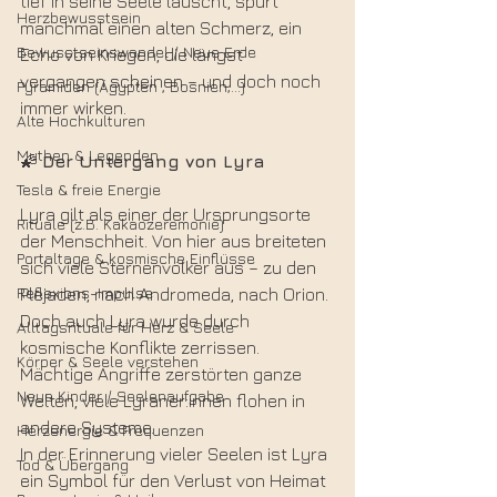
tief in seine Seele lauscht, spürt 
Herzbewusstsein
manchmal einen alten Schmerz, ein 
Bewusstseinswandel / Neue Erde
Echo von Kriegen, die längst 
vergangen scheinen – und doch noch 
Pyramiden (Ägypten , Bosnien,...)
immer wirken.
Alte Hochkulturen
Mythen & Legenden
🌠 
Der Untergang von Lyra
Tesla & freie Energie
Lyra gilt als einer der Ursprungsorte 
Rituale (z.B. Kakaozeremonie)
der Menschheit. Von hier aus breiteten 
Portaltage & kosmische Einflüsse
sich viele Sternenvölker aus – zu den 
Reflexions-Impulse
Plejaden, nach Andromeda, nach Orion. 
Doch auch Lyra wurde durch 
Alltagsrituale für Herz & Seele
kosmische Konflikte zerrissen. 
Körper & Seele verstehen
Mächtige Angriffe zerstörten ganze 
Neue Kinder / Seelenaufgabe
Welten; viele Lyraner:innen flohen in 
andere Systeme.
Herzenergie & Frequenzen
In der Erinnerung vieler Seelen ist Lyra 
Tod & Übergang
ein Symbol für den Verlust von Heimat 