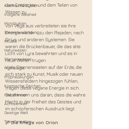
dem Entdecken und dem Teilen von 
Kosmische Zyklen
Wissen zu.
Indigene Weisheit
Mondzyklen
Von Vega aus verbreiteten sie ihre 
Sternenverbindung
Energie weiter – zu den Plejaden, nach 
Sirius und anderen Systemen. Sie 
Rituale
waren die Brückenbauer, die das alte 
Naturwesen
Licht von Lyra bewahrten und es in 
Sternenwissen
neue Welten trugen.
Viele Sternensaaten auf der Erde, die 
Mythologie
sich stark zu Kunst, Musik oder neuen 
Prophezeiungen
Wissensfeldern hingezogen fühlen, 
Kosmische Zeichen
tragen diese vegane Energie in sich. 
Heilpflanzen
Sie erinnern uns daran, dass die wahre 
Macht in der Freiheit des Geistes und 
Achtsamkeit
im schöpferischen Ausdruck liegt.
Geistige Welt
Transformation
🌌 
Die Kriege von Orion