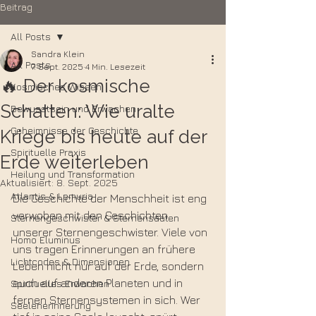
Beitrag
All Posts
Sandra Klein
All Posts
7. Sept. 2025
4 Min. Lesezeit
🔥 Der kosmische
Kosmisches Wissen
Schatten: Wie uralte
Bewusstsein und Erwachen
Geheimnisse der Geschichte
Kriege bis heute auf der
Spirituelle Praxis
Erde weiterleben
Heilung und Transformation
Aktualisiert:
8. Sept. 2025
Atlantis & Lemuria
Die Geschichte der Menschheit ist eng 
verwoben mit den Geschichten 
Sternengeschwister & Sternensaaten
unserer Sternengeschwister. Viele von 
Homo Eluminus
uns tragen Erinnerungen an frühere 
Lichtcodes & Dimensionen
Leben nicht nur auf der Erde, sondern 
auch auf anderen Planeten und in 
Spirituelles Erwachen
fernen Sternensystemen in sich. Wer 
Seelenerinnerung