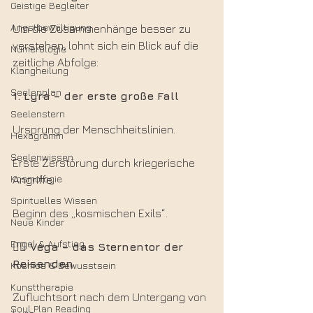
Geistige Begleiter
Angstbewältigung
Um die Zusammenhänge besser zu 
verstehen, lohnt sich ein Blick auf die 
Numerologie
zeitliche Abfolge:
Klangheilung
Seelenplan
1. Lyra – der erste große Fall
Seelenstern
Ursprung der Menschheitslinien.
Hexagramm
Seelenwissen
Erste Zerstörung durch kriegerische 
Kosmologie
Angriffe.
Spirituelles Wissen
Beginn des „kosmischen Exils“.
Neue Kinder
Engel & Aufstieg
👉🏻 Vega – das Sternentor der 
Reisenden
Kosmos & Bewusstsein
Kunsttherapie
Zufluchtsort nach dem Untergang von 
Soul Plan Reading