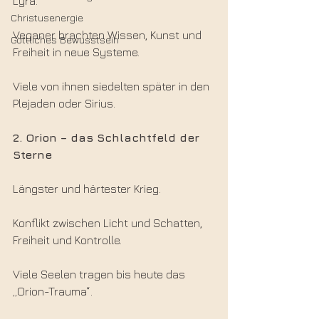
Lyra.
Christusenergie
Veganer brachten Wissen, Kunst und 
Göttliches Bewusstsein
Freiheit in neue Systeme.
Viele von ihnen siedelten später in den 
Plejaden oder Sirius.
2. Orion – das Schlachtfeld der 
Sterne
Längster und härtester Krieg.
Konflikt zwischen Licht und Schatten, 
Freiheit und Kontrolle.
Viele Seelen tragen bis heute das 
„Orion-Trauma“.