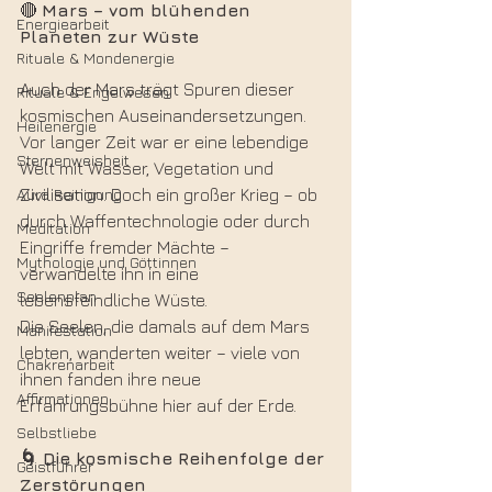
🔴 
Mars – vom blühenden 
Energiearbeit
Planeten zur Wüste
Rituale & Mondenergie
Auch der Mars trägt Spuren dieser 
Rituale & Engelwesen
kosmischen Auseinandersetzungen. 
Heilenergie
Vor langer Zeit war er eine lebendige 
Sternenweisheit
Welt mit Wasser, Vegetation und 
Aura Reinigung
Zivilisation. Doch ein großer Krieg – ob 
durch Waffentechnologie oder durch 
Meditation
Eingriffe fremder Mächte – 
Mythologie und Göttinnen
verwandelte ihn in eine 
Seelenplan
lebensfeindliche Wüste.
Die Seelen, die damals auf dem Mars 
Manifestation
lebten, wanderten weiter – viele von 
Chakrenarbeit
ihnen fanden ihre neue 
Affirmationen
Erfahrungsbühne hier auf der Erde.
Selbstliebe
🌀 Die kosmische Reihenfolge der 
Geistführer
Zerstörungen