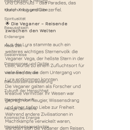
Bewusstsein & Heilung
und Unschuld – das Paradies, das 
Kinder und Jugendliche
durch Krieg und Gier zerfiel.
Spiritualität
🌟 
Die Veganer – Reisende 
Bewusstsein
zwischen den Welten
Erdenergie
Aus der Lyra stammte auch ein 
Neue Zeit
weiteres wichtiges Sternenvolk: die 
Seelenreise
Veganer. Vega, der hellste Stern in der 
Dimensionen und Dichte
Leier, wurde zu einem Zufluchtsort für 
viele Seelen, die dem Untergang von 
Visionäre / Genies
Lyra entkommen konnten.
Bewusstseinserweiterung
Die Veganer galten als Forscher und 
Zukunft der Menschheit
kreative Vermittler. Ihr Wesen war 
Sternenherkunft
geprägt von Neugier, Wissensdrang 
und einer tiefen Liebe zur Freiheit. 
Heilige Geometrie
Während andere Zivilisationen in 
Kosmische Energie
Machtkämpfe verwickelt waren, 
Menschheitsgeschichte
wandten sich die Veganer dem Reisen, 