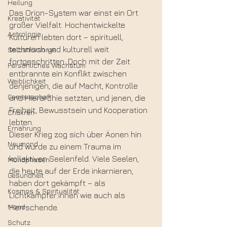
Heilung
Das Orion-System war einst ein Ort 
Kreativität
großer Vielfalt. Hochentwickelte 
Astrologie
Kulturen lebten dort – spirituell, 
technisch und kulturell weit 
Selbstfürsorge
fortgeschritten. Doch mit der Zeit 
Persönliches Wachstum
entbrannte ein Konflikt zwischen 
Weiblichkeit
denjenigen, die auf Macht, Kontrolle 
Gemeinschaft
und Hierarchie setzten, und jenen, die 
Freiheit, Bewusstsein und Kooperation 
Chakren
lebten.
Ernährung
Dieser Krieg zog sich über Äonen hin 
Neumond
und wurde zu einem Trauma im 
kollektiven Seelenfeld. Viele Seelen, 
Mondphasen
die heute auf der Erde inkarnieren, 
Gesundheit
haben dort gekämpft – als 
Kosmos & Spiritualität
Lichtkämpfer:innen wie auch als 
Mond
Herrschende.
Schutz