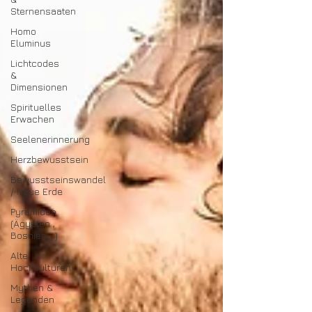
Sternensaaten
Homo
Eluminus
Lichtcodes
&
Dimensionen
Spirituelles
Erwachen
Seelenerinnerung
Herzbewusstsein
Bewusstseinswandel
/ Neue Erde
Pyramiden
(Ägypten ,
Bosnien,...)
Alte
Hochkulturen
Mythen &
Legenden