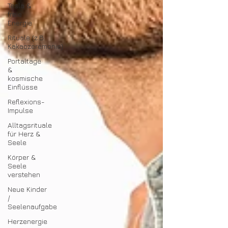
Tesla &
freie
Energie
Rituale (z.B.
Kakaozeremonie)
Portaltage
&
kosmische
Einflüsse
Reflexions-
Impulse
Alltagsrituale
für Herz &
Seele
Körper &
Seele
verstehen
Neue Kinder
/
Seelenaufgabe
Herzenergie