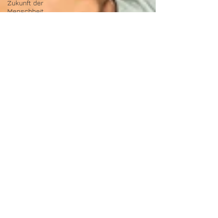
Zukunft der
Menschheit
Sternenherkunft
Heilige
Geometrie
Kosmische
Energie
Menschheitsgeschichte
Kosmische
Zyklen
Indigene
Weisheit
Mondzyklen
Sternenverbindung
Rituale
Naturwesen
Sternenwissen
Mythologie