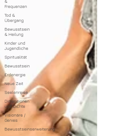
&
Frequenzen
Tod &
Übergang
Bewusstsein
& Heilung
Kinder und
Jugendliche
Spiritualität
Bewusstsein
Erdenergie
Neue Zeit
Seelenreise
Dimensionen
und Dichte
Visionäre /
Genies
Bewusstseinserweiterung