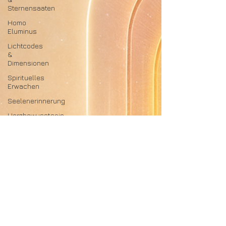
Sternensaaten
Homo
Eluminus
Lichtcodes
&
Dimensionen
Spirituelles
Erwachen
Seelenerinnerung
Herzbewusstsein
Bewusstseinswandel
/ Neue Erde
Pyramiden
(Ägypten ,
Bosnien,...)
Alte
Hochkulturen
Mythen &
Legenden