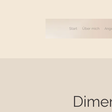
Start
Über mich
Ang
Dimen