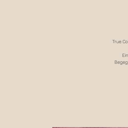
True Co
Ei
Begegn