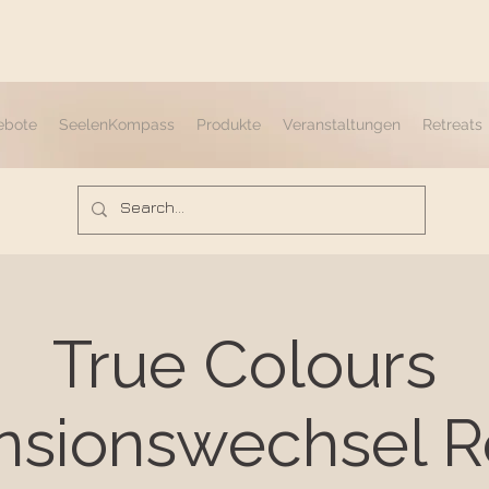
ebote
SeelenKompass
Produkte
Veranstaltungen
Retreats
True Colours
sionswechsel R