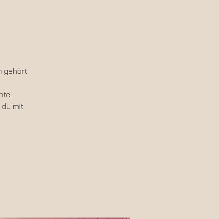
n gehört
hte
 du mit