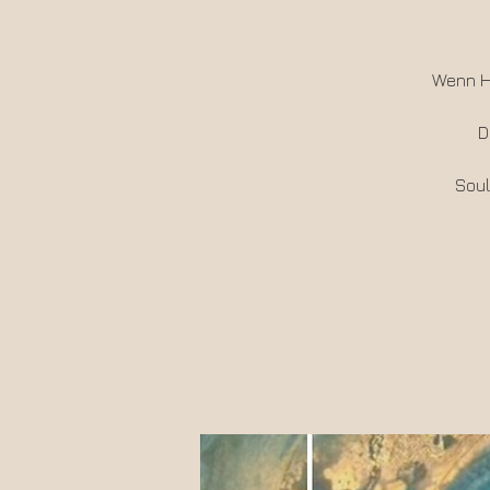
Wenn He
D
Soul