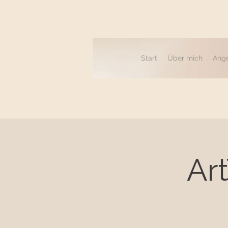
Start
Über mich
Ang
Ar