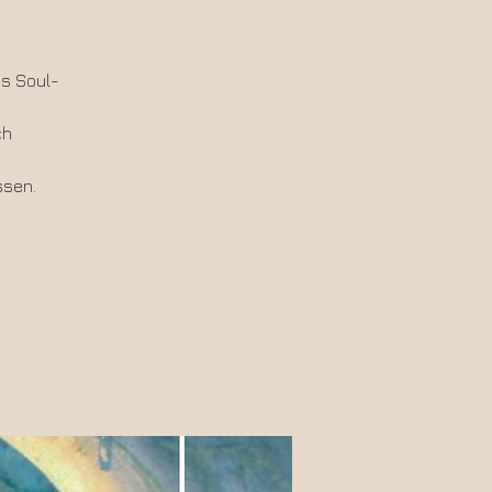
es Soul-
ch
ssen.