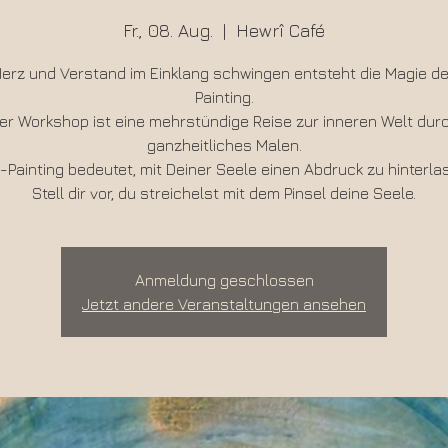
Fr., 08. Aug.
  |  
Hewrî Café
rz und Verstand im Einklang schwingen entsteht die Magie d
Painting.
er Workshop ist eine mehrstündige Reise zur inneren Welt dur
ganzheitliches Malen.
-Painting bedeutet, mit Deiner Seele einen Abdruck zu hinterla
Stell dir vor, du streichelst mit dem Pinsel deine Seele.
Anmeldung geschlossen
Jetzt andere Veranstaltungen ansehen