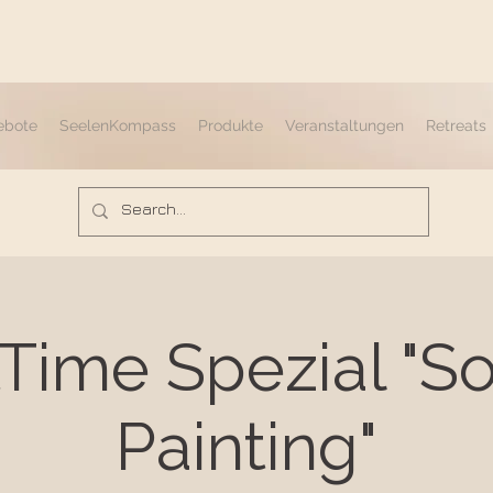
ebote
SeelenKompass
Produkte
Veranstaltungen
Retreats
tTime Spezial "So
Painting"