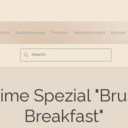
ebote
SeelenKompass
Produkte
Veranstaltungen
Retreats
ime Spezial "Br
Breakfast"