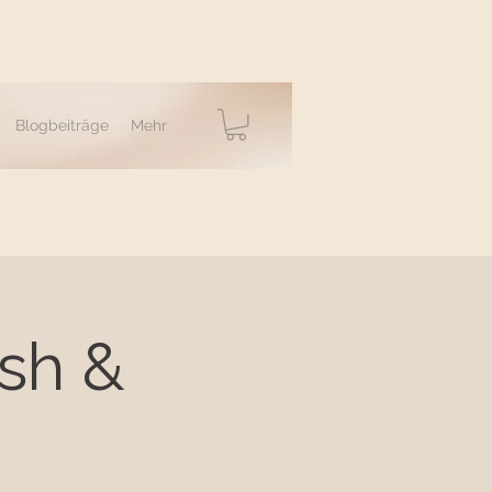
Blogbeiträge
Mehr
ush &