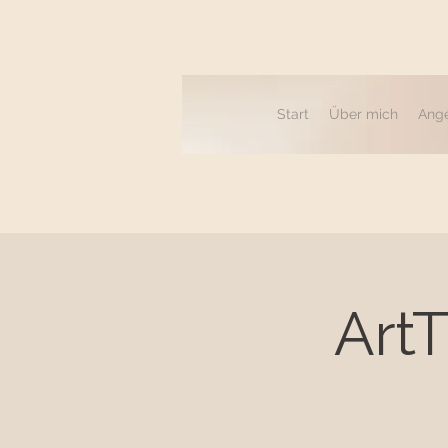
Start
Über mich
Ang
ArtT