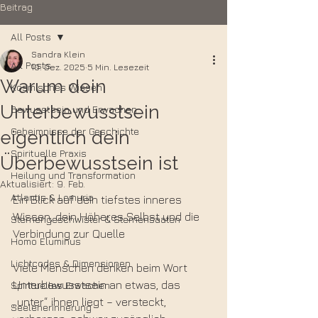
Beitrag
All Posts
Sandra Klein
All Posts
10. Dez. 2025
5 Min. Lesezeit
Warum dein
Kosmisches Wissen
Unterbewusstsein
Bewusstsein und Erwachen
Geheimnisse der Geschichte
eigentlich dein
Spirituelle Praxis
Überbewusstsein ist
Heilung und Transformation
Aktualisiert:
9. Feb.
Atlantis & Lemuria
Ein Blick auf dein tiefstes inneres 
Wissen, dein Höheres Selbst und die 
Sternengeschwister & Sternensaaten
Verbindung zur Quelle
Homo Eluminus
Lichtcodes & Dimensionen
Viele Menschen denken beim Wort 
Unterbewusstsein an etwas, das 
Spirituelles Erwachen
„unter“ ihnen liegt – versteckt, 
Seelenerinnerung