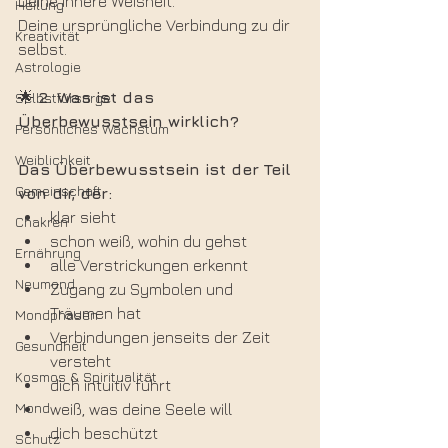
Deine innere Weisheit.
Heilung
Deine ursprüngliche Verbindung zu dir 
Kreativität
selbst.
Astrologie
🌟
 2. Was ist das 
Selbstfürsorge
Überbewusstsein wirklich?
Persönliches Wachstum
Weiblichkeit
Das Überbewusstsein ist der Teil 
Gemeinschaft
von dir, der:
klar sieht
Chakren
schon weiß, wohin du gehst
Ernährung
alle Verstrickungen erkennt
Neumond
Zugang zu Symbolen und 
Träumen hat
Mondphasen
Verbindungen jenseits der Zeit 
Gesundheit
versteht
Kosmos & Spiritualität
dich intuitiv führt
Mond
weiß, was deine Seele will
dich beschützt
Schutz