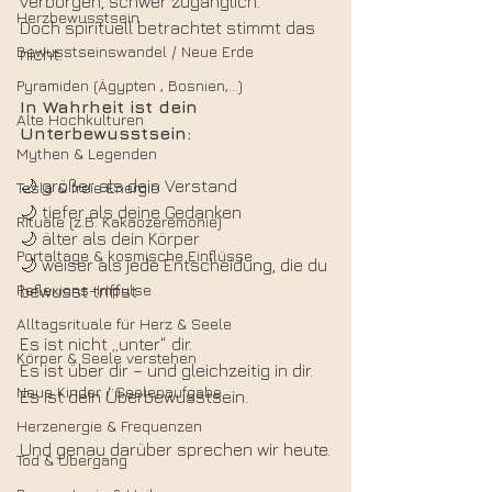
verborgen, schwer zugänglich.
Herzbewusstsein
Doch spirituell betrachtet stimmt das 
Bewusstseinswandel / Neue Erde
nicht.
Pyramiden (Ägypten , Bosnien,...)
In Wahrheit ist dein 
Alte Hochkulturen
Unterbewusstsein:
Mythen & Legenden
🌙 größer als dein Verstand
Tesla & freie Energie
🌙 tiefer als deine Gedanken
Rituale (z.B. Kakaozeremonie)
🌙 älter als dein Körper
Portaltage & kosmische Einflüsse
🌙 weiser als jede Entscheidung, die du 
Reflexions-Impulse
bewusst triffst
Alltagsrituale für Herz & Seele
Es ist nicht „unter“ dir.
Körper & Seele verstehen
Es ist über dir – und gleichzeitig in dir.
Neue Kinder / Seelenaufgabe
Es ist dein Überbewusstsein.
Herzenergie & Frequenzen
Und genau darüber sprechen wir heute.
Tod & Übergang