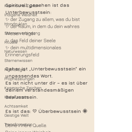
Spirituell gesehen ist das 
Kosmische Zyklen
Unterbewusstsein:
Indigene Weisheit
✨ der Zugang zu allem, was du bist
Mondzyklen
✨ der Raum, in dem du dein wahres 
Sternenverbindung
Wissen trägst
✨ das Feld deiner Seele
Rituale
✨ dein multidimensionales 
Naturwesen
Erinnerungsfeld
Sternenwissen
Daher ist „Unterbewusstsein“ ein 
Mythologie
unpassendes Wort.
Prophezeiungen
Es ist nicht unter dir – es ist über 
Kosmische Zeichen
deinem verstandesmäßigen 
Heilpflanzen
Bewusstsein.
Achtsamkeit
Es ist das: 
💛 
Überbewusstsein 🌞
Geistige Welt
Transformation
Deine innere Quelle.