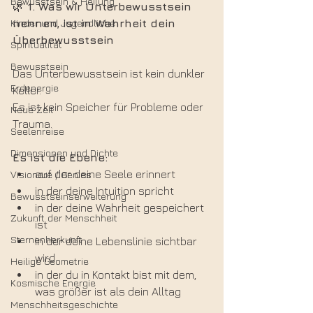
Bewusstsein & Heilung
🌿
 1. Was wir Unterbewusstsein 
Kinder und Jugendliche
nennen, ist in Wahrheit dein 
Überbewusstsein
Spiritualität
Bewusstsein
Das Unterbewusstsein ist kein dunkler 
Erdenergie
Keller.
Es ist kein Speicher für Probleme oder 
Neue Zeit
Trauma.
Seelenreise
Dimensionen und Dichte
Es ist die Ebene:
auf der deine Seele erinnert
Visionäre / Genies
in der deine Intuition spricht
Bewusstseinserweiterung
in der deine Wahrheit gespeichert 
Zukunft der Menschheit
ist
Sternenherkunft
in der deine Lebenslinie sichtbar 
wird
Heilige Geometrie
in der du in Kontakt bist mit dem, 
Kosmische Energie
was größer ist als dein Alltag
Menschheitsgeschichte