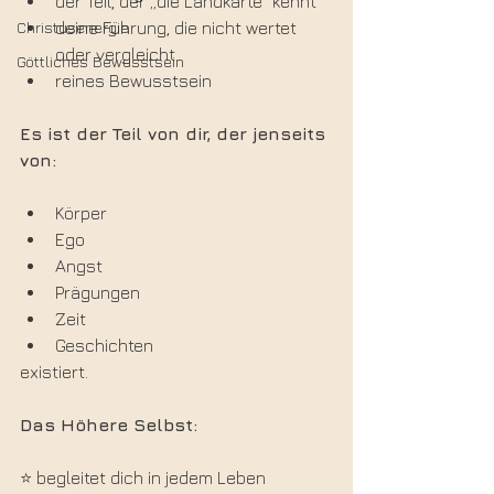
der Teil, der „die Landkarte“ kennt
Christusenergie
deine Führung, die nicht wertet 
oder vergleicht
Göttliches Bewusstsein
reines Bewusstsein
Es ist der Teil von dir, der jenseits 
von:
Körper
Ego
Angst
Prägungen
Zeit
Geschichten
existiert.
Das Höhere Selbst:
⭐ begleitet dich in jedem Leben