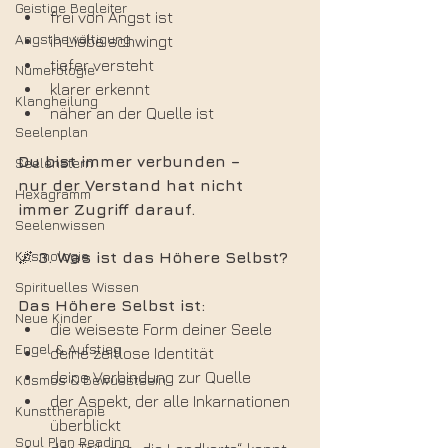
Geistige Begleiter
frei von Angst ist
Angstbewältigung
in Liebe schwingt
tiefer versteht
Numerologie
klarer erkennt
Klangheilung
näher an der Quelle ist
Seelenplan
Du bist immer verbunden –
Seelenstern
nur der Verstand hat nicht 
Hexagramm
immer Zugriff darauf.
Seelenwissen
Kosmologie
🌌 
3. Was ist das Höhere Selbst?
Spirituelles Wissen
Das Höhere Selbst ist:
Neue Kinder
die weiseste Form deiner Seele
Engel & Aufstieg
deine zeitlose Identität
deine Verbindung zur Quelle
Kosmos & Bewusstsein
der Aspekt, der alle Inkarnationen 
Kunsttherapie
überblickt
Soul Plan Reading