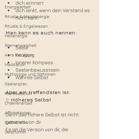
dich erinnert
Energiearbeit
dich lenkt, wenn dein Verstand es 
Rituale & Mondenergie
nicht kann
Rituale & Engelwesen
Man kann es auch nennen:
Heilenergie
Sternenweisheit
Seele
Aura Reinigung
Intuition
Innerer Kompass
Meditation
Seelenbewusstsein
Mythologie und Göttinnen
Wahres Selbst
Seelenplan
Aber am treffendsten ist:
Manifestation
✨ 
Höheres Selbst
Chakrenarbeit
Affirmationen
Denn das höhere Selbst ist nicht 
getrennt von dir.
Selbstliebe
Es ist die Version von dir, die:
Geistführer