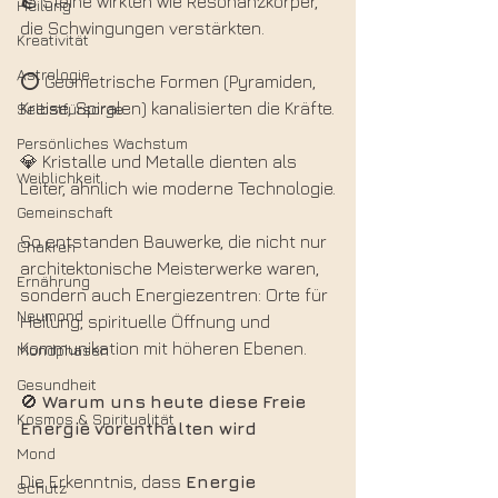
🪨 Steine wirkten wie Resonanzkörper, 
Heilung
die Schwingungen verstärkten.
Kreativität
Astrologie
⭕ Geometrische Formen (Pyramiden, 
Kreise, Spiralen) kanalisierten die Kräfte.
Selbstfürsorge
Persönliches Wachstum
💎 Kristalle und Metalle dienten als 
Weiblichkeit
Leiter, ähnlich wie moderne Technologie.
Gemeinschaft
So entstanden Bauwerke, die nicht nur 
Chakren
architektonische Meisterwerke waren, 
Ernährung
sondern auch Energiezentren: Orte für 
Neumond
Heilung, spirituelle Öffnung und 
Kommunikation mit höheren Ebenen.
Mondphasen
Gesundheit
🚫 
Warum
uns
heute
diese
Freie
Kosmos & Spiritualität
Energie
vorenthalten
wird
Mond
Die Erkenntnis, dass 
Energie
Schutz