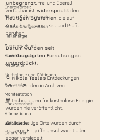
unbegrenzt
, frei und überall 
Energiearbeit
verfügbar ist, 
widerspricht
 den 
Rituale & Mondenergie
heutigen
Systemen
, die auf 
Kontrolle, Abhängigkeit und Profit 
Rituale & Engelwesen
beruhen.
Heilenergie
Sternenweisheit
Darum
wurden
seit
Aura Reinigung
Jahrhunderten
Forschungen
unterdrückt:
Meditation
Mythologie und Göttinnen
🌀 
Nikola
Teslas
 Entdeckungen 
Seelenplan
verschwanden in Archiven.
Manifestation
🗑️ Technologien für kostenlose Energie 
Chakrenarbeit
wurden nie veröffentlicht.
Affirmationen
🪨 Viele heilige Orte wurden durch 
Selbstliebe
moderne Eingriffe geschwächt oder 
Geistführer
sogar versiegelt.