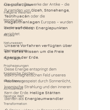
Die großen Bauwerke der Antike – die 
Kosmische Zyklen
Pyramiden von 
Gizeh
, 
Stonehenge
, 
Indigene Weisheit
Teotihuacán
 oder die 
Mondzyklen
Megalithanlagen
 Europas – wurden 
Sternenverbindung
exakt 
auf
 diesen 
Energiepunkten
errichtet.
Rituale
Naturwesen
Unsere
Vorfahren
verfügten
über
Sternenwissen
ein
tiefes
Wissen
um
die
Freie
Energie
der
Erde. 
Mythologie
Prophezeiungen
Diese Energie entspringt dem 
Kosmische Zeichen
elektromagnetischen Feld unseres 
Heilpflanzen
Planeten, gespeist durch Sonnenlicht, 
kosmische Strahlung und den inneren 
Achtsamkeit
Kern der Erde. 
Heilige
Stätten
Geistige Welt
dienten als 
Energieumwandler
:
Transformation