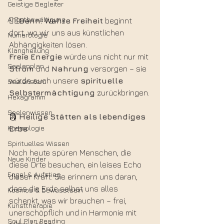
Geistige Begleiter
Angstbewältigung
☝🏻Denn:
Wahre
Freiheit
 beginnt 
dort, wo wir uns aus künstlichen 
Numerologie
Abhängigkeiten lösen.
Klangheilung
Freie
Energie
 würde uns nicht nur mit 
Seelenplan
Strom
 und 
Nahrung
 versorgen – sie 
würde auch unsere 
spirituelle
Seelenstern
Selbstermächtigung
 zurückbringen.
Hexagramm
Seelenwissen
🗿 
Heilige
Stätten
als
lebendiges
Kosmologie
Erbe
Spirituelles Wissen
Noch heute spüren Menschen, die 
Neue Kinder
diese Orte besuchen, ein leises Echo 
Engel & Aufstieg
dieser Kraft. Sie erinnern uns daran, 
dass die Erde selbst uns alles 
Kosmos & Bewusstsein
schenkt, was wir brauchen – frei, 
Kunsttherapie
unerschöpflich und in Harmonie mit 
Soul Plan Reading