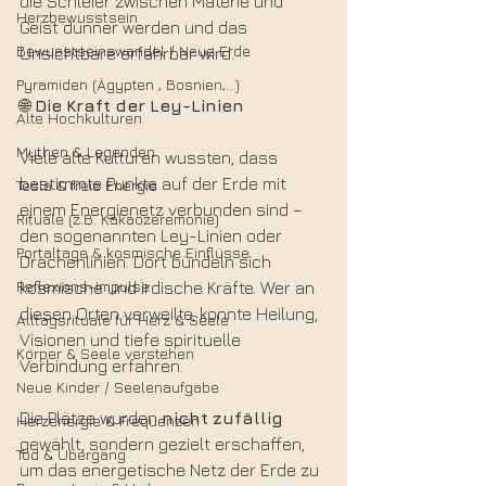
die Schleier zwischen Materie und 
Herzbewusstsein
Geist dünner werden und das 
Bewusstseinswandel / Neue Erde
Unsichtbare erfahrbar wird.
Pyramiden (Ägypten , Bosnien,...)
🌐 
Die
Kraft
der
Ley-Linien
Alte Hochkulturen
Mythen & Legenden
Viele alte Kulturen wussten, dass 
bestimmte Punkte auf der Erde mit 
Tesla & freie Energie
einem Energienetz verbunden sind – 
Rituale (z.B. Kakaozeremonie)
den sogenannten Ley-Linien oder 
Portaltage & kosmische Einflüsse
Drachenlinien. Dort bündeln sich 
Reflexions-Impulse
kosmische und irdische Kräfte. Wer an 
diesen Orten verweilte, konnte Heilung, 
Alltagsrituale für Herz & Seele
Visionen und tiefe spirituelle 
Körper & Seele verstehen
Verbindung erfahren.
Neue Kinder / Seelenaufgabe
Die Plätze wurden 
nicht
zufällig
Herzenergie & Frequenzen
gewählt, sondern gezielt erschaffen, 
Tod & Übergang
um das energetische Netz der Erde zu 