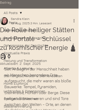
Beitrag
All Posts
Sandra Klein
All Posts
19. Aug. 2025
3 Min. Lesezeit
Die Rolle heiliger Stätten
Kosmisches Wissen
und Portale – Schlüssel
Bewusstsein und Erwachen
Geheimnisse der Geschichte
zu kosmischer Energie 🛕
Spirituelle Praxis
🗿⚱️
Heilung und Transformation
Aktualisiert:
2. Sept. 2025
Atlantis & Lemuria
Seit Anbeginn der Menschheit haben 
wir Menschen besondere Orte 
Sternengeschwister & Sternensaaten
aufgesucht, die mehr waren als bloße 
Homo Eluminus
Bauwerke: Tempel, Pyramiden, 
Lichtcodes & Dimensionen
Steinkreise, Höhlen oder Berge. Diese 
heiligen Stätten waren und sind Tore 
Spirituelles Erwachen
zwischen den Welten – Orte, an denen 
Seelenerinnerung