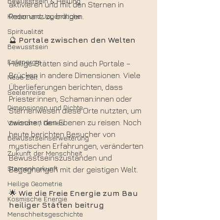
Bewusstsein & Heilung
aktivieren und mit den Sternen in 
Kinder und Jugendliche
Resonanz zu bringen.
Spiritualität
🔮 
Portale
zwischen
den
Welten
Bewusstsein
Erdenergie
Heilige Stätten sind auch Portale – 
Brücken in andere Dimensionen. Viele 
Neue Zeit
Überlieferungen berichten, dass 
Seelenreise
Priester:innen, Schaman:innen oder 
Dimensionen und Dichte
Sternenwesen diese Orte nutzten, um 
zwischen den Ebenen zu reisen. Noch 
Visionäre / Genies
heute berichten Besucher von 
Bewusstseinserweiterung
mystischen Erfahrungen, veränderten 
Zukunft der Menschheit
Bewusstseinszuständen und 
Sternenherkunft
Begegnungen mit der geistigen Welt.
Heilige Geometrie
🌟 
Wie
die
Freie
Energie
zum
Bau
Kosmische Energie
heiliger
Stätten
beitrug
Menschheitsgeschichte