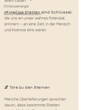
allem Leben.
Christusenergie
🗝️ 
Heilige
Stätten
sind
Schlüssel
, 
Göttliches Bewusstsein
die uns an unser wahres Potenzial 
erinnern – an eine Zeit, in der Mensch 
und Kosmos eins waren.
🌌 Tore
zu
den
Sternen
Manche Überlieferungen sprechen 
davon, dass bestimmte Stätten 